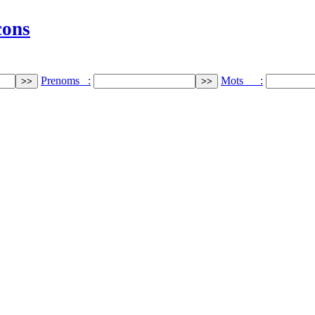
cons
Prenoms :
Mots :