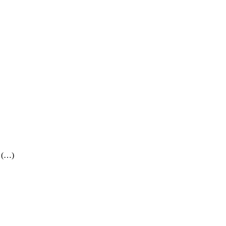
) (…)