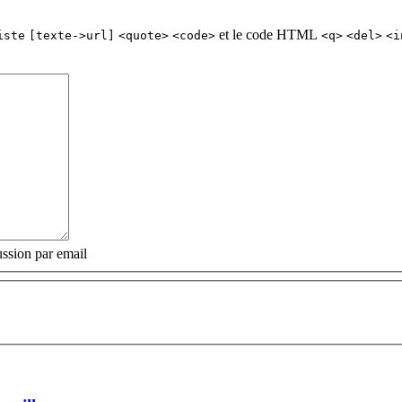
et le code HTML
iste
[texte->url]
<quote>
<code>
<q>
<del>
<i
ssion par email