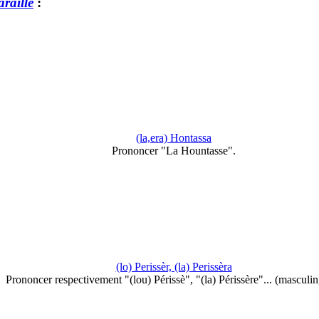
raille
:
(la,era) Hontassa
Prononcer "La Hountasse".
(lo) Perissèr, (la) Perissèra
Prononcer respectivement "(lou) Périssè", "(la) Périssère"... (masculi