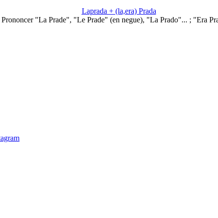
Laprada + (la,era) Prada
Prononcer "La Prade", "Le Prade" (en negue), "La Prado"... ; "Era Pra