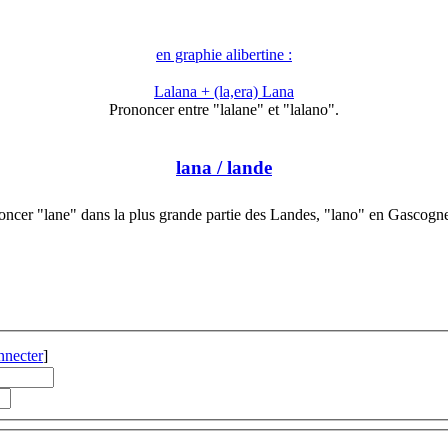
en graphie alibertine :
Lalana + (la,era) Lana
Prononcer entre "lalane" et "lalano".
lana
/ lande
oncer "lane" dans la plus grande partie des Landes, "lano" en Gascogn
nnecter
]