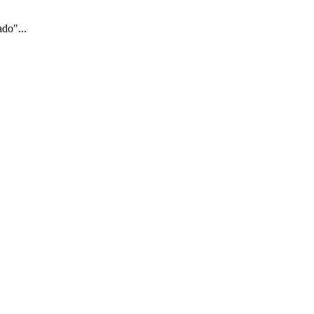
do"...