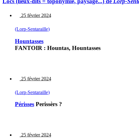
Lòcs (lieux-dits = toponymie, paysage...) de
Lorp-Senta
25 février 2024
(Lorp-Sentaraille)
Hountasses
FANTOIR : Hountas, Hountasses
25 février 2024
(Lorp-Sentaraille)
Périsses
Perissèrs ?
25 février 2024