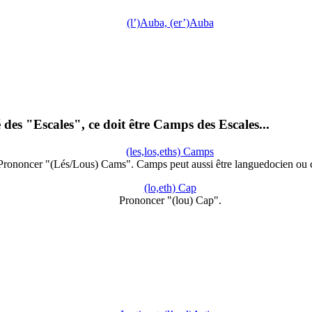
(l’)Auba, (er’)Auba
es "Escales", ce doit être Camps des Escales...
(les,los,eths) Camps
Prononcer "(Lés/Lous) Cams". Camps peut aussi être languedocien ou c
(lo,eth) Cap
Prononcer "(lou) Cap".