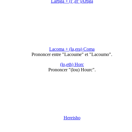
Lartiga + (l’,er’)Artiga
Lacoma + (la,era) Coma
Prononcer entre "Lacoume" et "Lacoumo".
(lo,eth) Horc
Prononcer "(lou) Hourc".
Hereisho