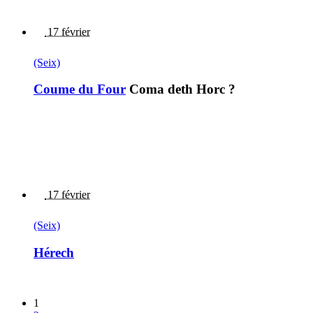
17 février
(Seix)
Coume du Four
Coma deth Horc ?
17 février
(Seix)
Hérech
1