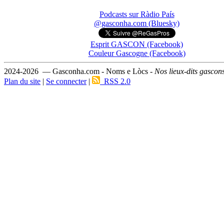
Podcasts sur Ràdio País
@gasconha.com (Bluesky)
Esprit GASCON (Facebook)
Couleur Gascogne (Facebook)
2024-2026 — Gasconha.com - Noms e Lòcs -
Nos lieux-dits gascon
Plan du site
|
Se connecter
|
RSS 2.0