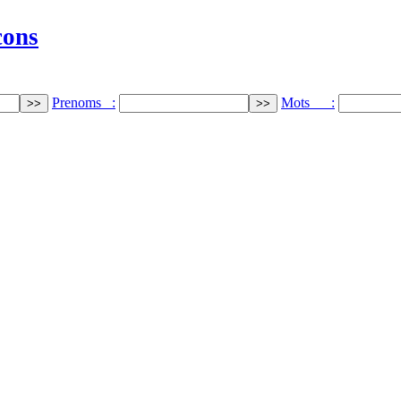
cons
Prenoms :
Mots :