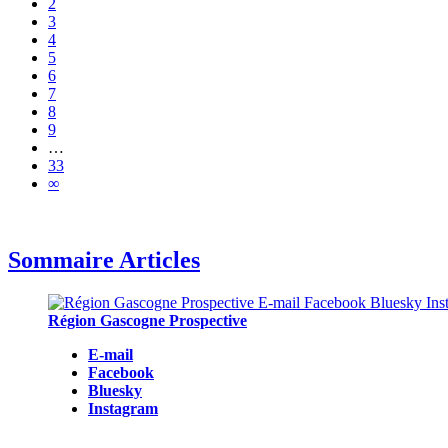
2
3
4
5
6
7
8
9
…
33
∞
Sommaire Articles
Région Gascogne Prospective
E-mail
Facebook
Bluesky
Instagram