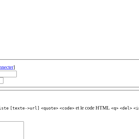
nnecter
]
et le code HTML
iste
[texte->url]
<quote>
<code>
<q>
<del>
<i