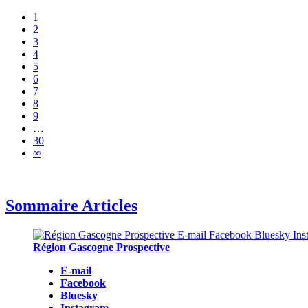
1
2
3
4
5
6
7
8
9
…
30
∞
Sommaire Articles
Région Gascogne Prospective
E-mail
Facebook
Bluesky
Instagram