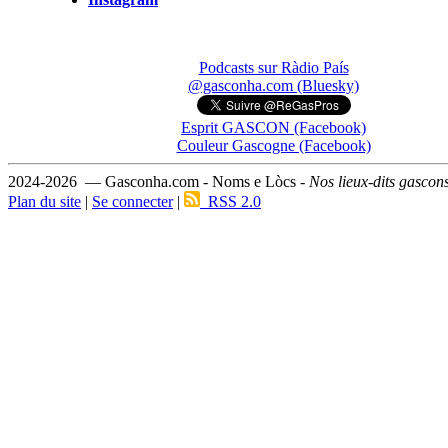
Podcasts sur Ràdio País
@gasconha.com (Bluesky)
Esprit GASCON (Facebook)
Couleur Gascogne (Facebook)
2024-2026 — Gasconha.com - Noms e Lòcs -
Nos lieux-dits gascon
Plan du site
|
Se connecter
|
RSS 2.0