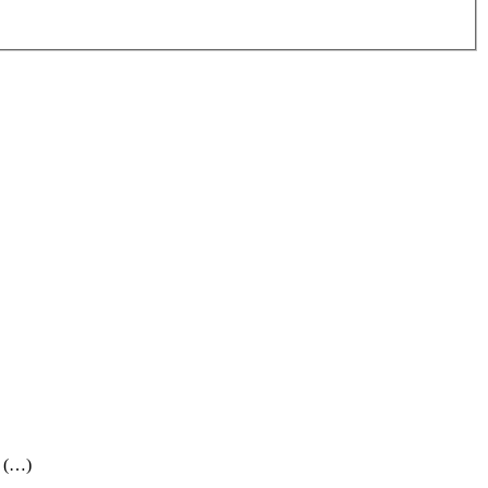
. (…)