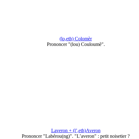
(lo,eth) Colomèr
Prononcer "(lou) Couloumè".
Laveron + (l’,eth)Averon
Prononcer "Labérou(ng)". "L’averon" : petit noisetier ?