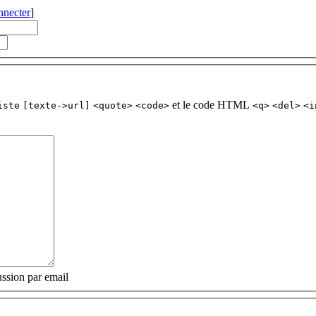
nnecter
]
et le code HTML
iste
[texte->url]
<quote>
<code>
<q>
<del>
<i
ssion par email