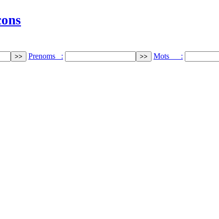
cons
Prenoms :
Mots :