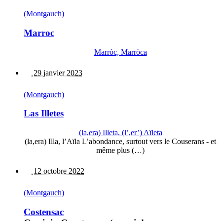
(Montgauch)
Marroc
Marròc, Marròca
29 janvier 2023
(Montgauch)
Las Illetes
(la,era) Illeta, (l’,er’) Aïleta
(la,era) Illa, l’Aïla L’abondance, surtout vers le Couserans - et
même plus (…)
12 octobre 2022
(Montgauch)
Costensac