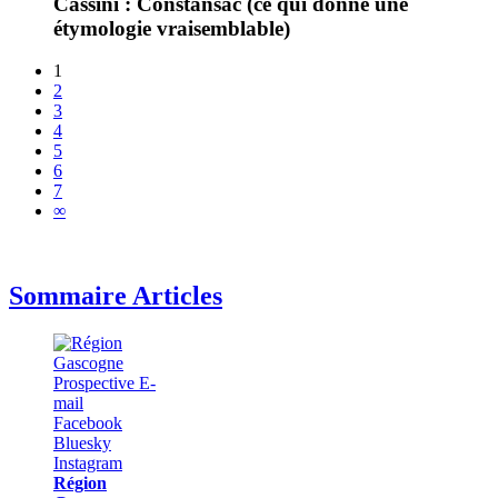
Cassini : Constansac (ce qui donne une
étymologie vraisemblable)
1
2
3
4
5
6
7
∞
Sommaire Articles
Région