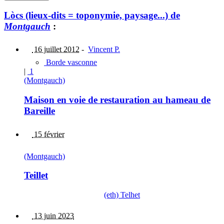
Lòcs (lieux-dits = toponymie, paysage...) de
Montgauch
:
16 juillet 2012
-
Vincent P.
Borde vasconne
|
1
(Montgauch)
Maison en voie de restauration au hameau de
Bareille
15 février
(Montgauch)
Teillet
(eth) Telhet
13 juin 2023