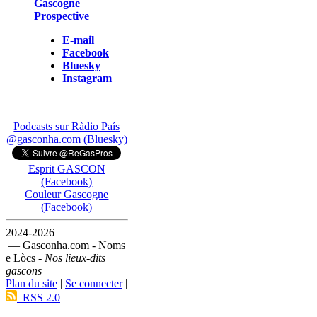
Gascogne
Prospective
E-mail
Facebook
Bluesky
Instagram
Podcasts sur Ràdio País
@gasconha.com (Bluesky)
Esprit GASCON
(Facebook)
Couleur Gascogne
(Facebook)
2024-2026
— Gasconha.com - Noms
e Lòcs -
Nos lieux-dits
gascons
Plan du site
|
Se connecter
|
RSS 2.0