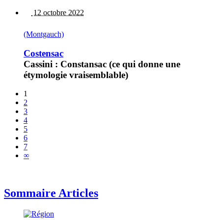
12 octobre 2022
(Montgauch)
Costensac
Cassini : Constansac (ce qui donne une
étymologie vraisemblable)
1
2
3
4
5
6
7
∞
Sommaire Articles