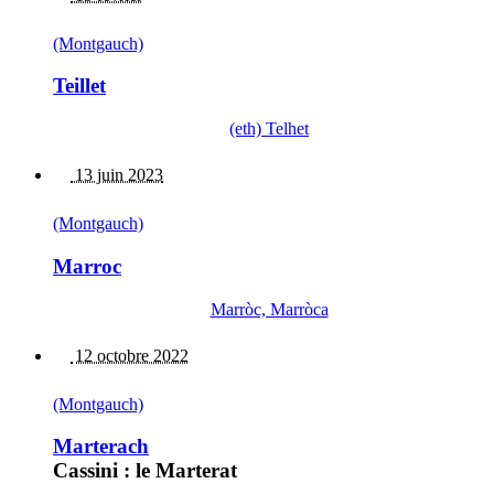
(Montgauch)
Teillet
(eth) Telhet
13 juin 2023
(Montgauch)
Marroc
Marròc, Marròca
12 octobre 2022
(Montgauch)
Marterach
Cassini : le Marterat