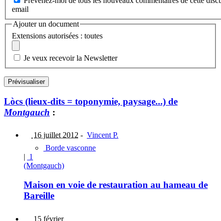
Prévenez-moi de tous les nouveaux commentaires de cette discu
email
Ajouter un document
Extensions autorisées : toutes
Je veux recevoir la Newsletter
Lòcs (lieux-dits = toponymie, paysage...) de
Montgauch
:
16 juillet 2012
-
Vincent P.
Borde vasconne
|
1
(Montgauch)
Maison en voie de restauration au hameau de
Bareille
15 février