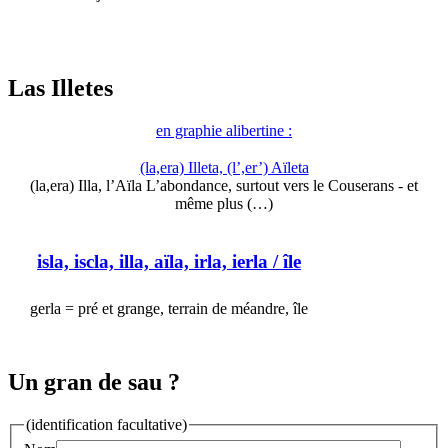
Las Illetes
en graphie alibertine :
(la,era) Illeta, (l’,er’) Aïleta
(la,era) Illa, l’Aïla L’abondance, surtout vers le Couserans - et
même plus (…)
isla, iscla, illa, aïla, irla, ierla
/ île
gerla = pré et grange, terrain de méandre, île
Un gran de sau ?
(identification facultative)