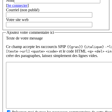
Nom
[
Se connecter
]
Courriel (non publié)
Votre site web
Ajoutez votre commentaire ici
Texte de votre message
Ce champ accepte les raccourcis SPIP
{{gras}}
{italique}
-*l
et le code HTML
[texte->url]
<quote>
<code>
<q>
<del>
<in
créer des paragraphes, laissez simplement des lignes vides.