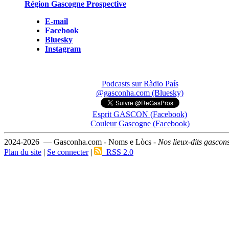
Région Gascogne Prospective
E-mail
Facebook
Bluesky
Instagram
Podcasts sur Ràdio País
@gasconha.com (Bluesky)
Esprit GASCON (Facebook)
Couleur Gascogne (Facebook)
2024-2026 — Gasconha.com - Noms e Lòcs -
Nos lieux-dits gascon
Plan du site
|
Se connecter
|
RSS 2.0