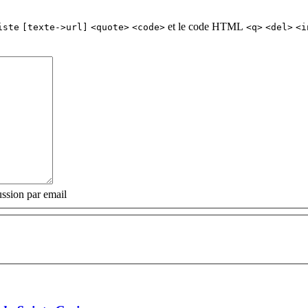
et le code HTML
iste
[texte->url]
<quote>
<code>
<q>
<del>
<i
ssion par email