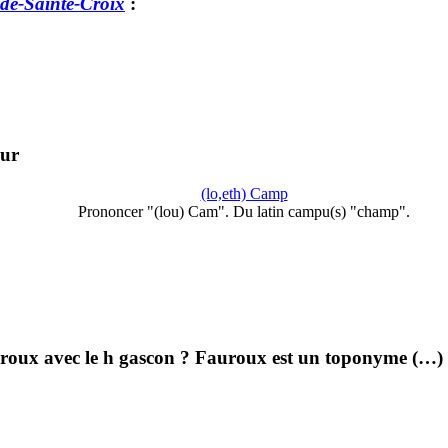
de-Sainte-Croix
:
ur
(lo,eth) Camp
Prononcer "(lou) Cam". Du latin campu(s) "champ".
auroux avec le h gascon ? Fauroux est un toponyme (…)