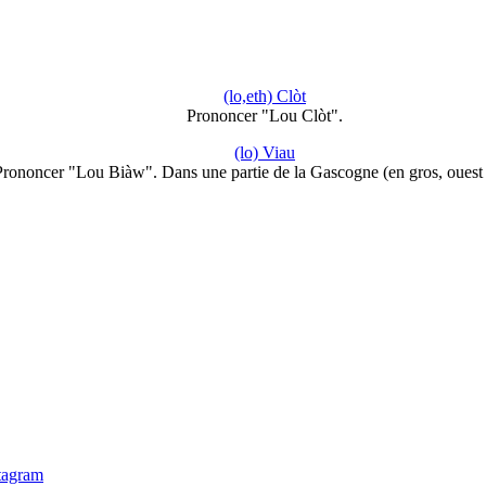
(lo,eth) Clòt
Prononcer "Lou Clòt".
(lo) Viau
Prononcer "Lou Biàw". Dans une partie de la Gascogne (en gros, ouest