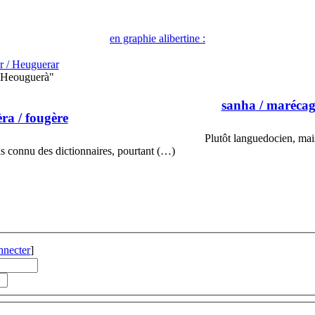
en graphie alibertine :
r / Heuguerar
 Heouguerà"
sanha
/ marécage
èra
/ fougère
Plutôt languedocien, ma
 connu des dictionnaires, pourtant (…)
nnecter
]