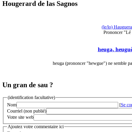
Hougerard de las Sagnos
(le/lo) Hauguera
Prononcer "Lé
heuga, heugu
heuga (prononcer "hewgue") ne semble pas
Un gran de sau ?
(identification facultative)
Nom
[
Se co
Courriel (non publié)
Votre site web
Ajoutez votre commentaire ici