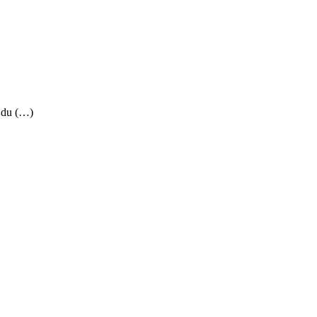
 du (…)