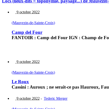
Lòcs (lieux-dits = toponymie, paysage...) de
Mauvezin-
9 octobre 2022
(Mauvezin-de-Sainte-Croix)
Camp del Four
FANTOIR : Camp del Four IGN : Champ de Fo
9 octobre 2022
(Mauvezin-de-Sainte-Croix)
Le Roux
Cassini : Auroux ; ne serait-ce pas Hauroux, F
9 octobre 2022
-
Tederic Merger