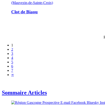
(Mauvezin-de-Sainte-Croix)
Clot de Biaou
1
2
3
4
5
6
7
∞
Sommaire Articles