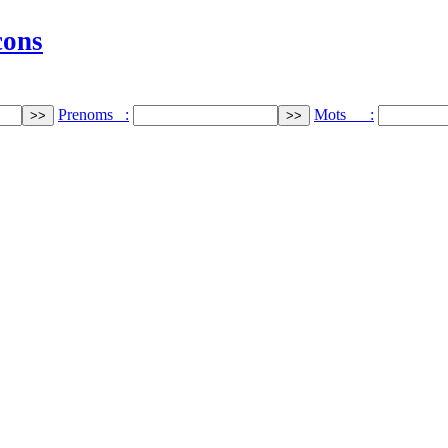
cons
Prenoms :
Mots :