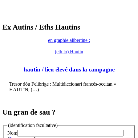
Ex Autins
/ Eths Hautins
en graphie alibertine :
(eth,lo) Hautin
hautin
/ lieu élevé dans la campagne
Tresor dóu Felibrige : Multidiccionari francés-occitan «
HAUTïN, (…)
Un gran de sau ?
(identification facultative)
Nom