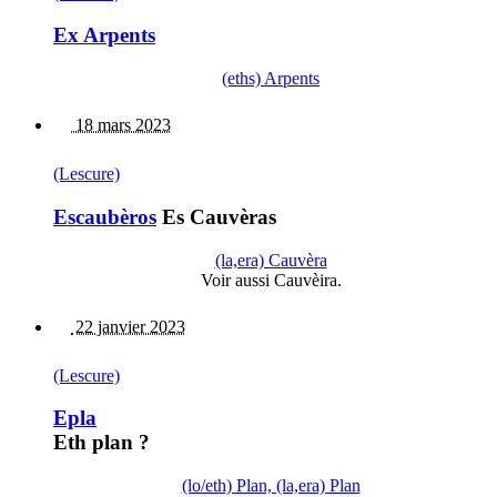
Ex Arpents
(eths) Arpents
18 mars 2023
(Lescure)
Escaubèros
Es Cauvèras
(la,era) Cauvèra
Voir aussi Cauvèira.
22 janvier 2023
(Lescure)
Epla
Eth plan ?
(lo/eth) Plan, (la,era) Plan