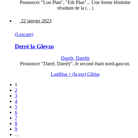
Prononcer "Lou Plan", "Eth Plan"... Une forme féminine
résultant de la (…)
22 janvier 2023
(Lescure)
Derré la Gleyzo
Darrèr, Darrèir
Prononcer "Darrè, Darrèÿ", le second étant nord-gascon.
Laglèisa + (la,era) Glèisa
1
2
3
4
5
6
7
8
9
…