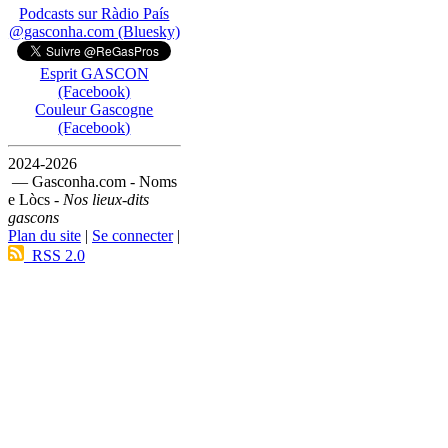
Podcasts sur Ràdio País
@gasconha.com (Bluesky)
Esprit GASCON
(Facebook)
Couleur Gascogne
(Facebook)
2024-2026
— Gasconha.com - Noms
e Lòcs -
Nos lieux-dits
gascons
Plan du site
|
Se connecter
|
RSS 2.0