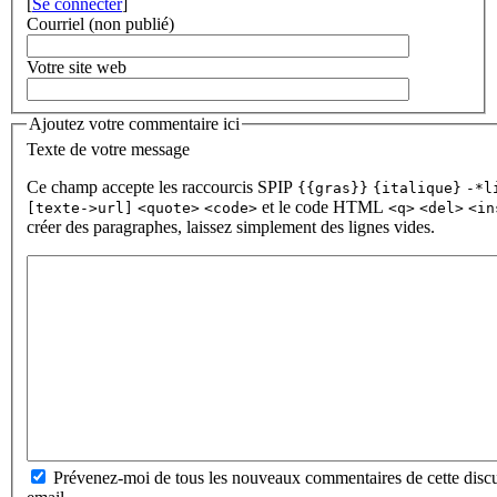
[
Se connecter
]
Courriel (non publié)
Votre site web
Ajoutez votre commentaire ici
Texte de votre message
Ce champ accepte les raccourcis SPIP
{{gras}}
{italique}
-*l
et le code HTML
[texte->url]
<quote>
<code>
<q>
<del>
<in
créer des paragraphes, laissez simplement des lignes vides.
Prévenez-moi de tous les nouveaux commentaires de cette discu