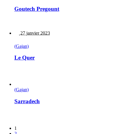
Goutech Pregount
27 janvier 2023
(Gajan)
Le Quer
(Gajan)
Sarradech
1
2