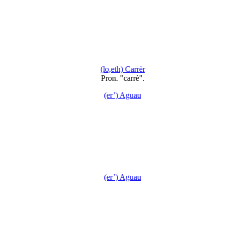
(lo,eth) Carrèr
Pron. "carrè".
(er’) Aguau
(er’) Aguau