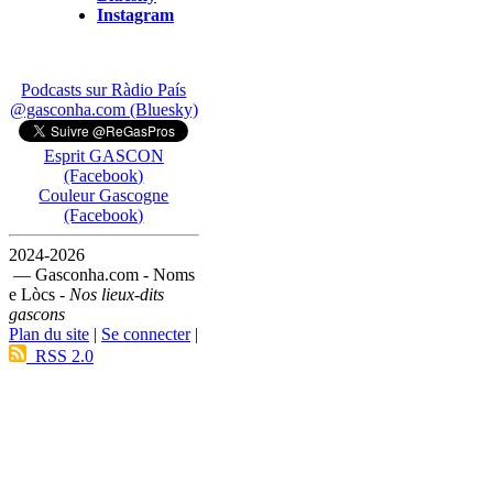
Instagram
Podcasts sur Ràdio País
@gasconha.com (Bluesky)
Esprit GASCON
(Facebook)
Couleur Gascogne
(Facebook)
2024-2026
— Gasconha.com - Noms
e Lòcs -
Nos lieux-dits
gascons
Plan du site
|
Se connecter
|
RSS 2.0