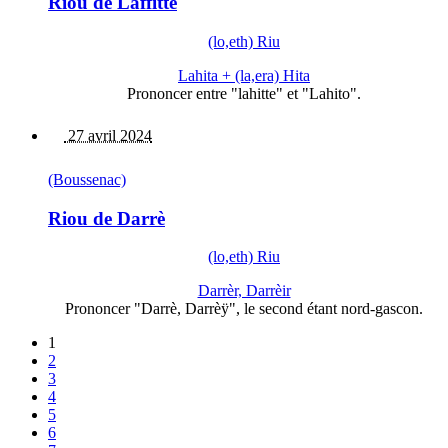
Riou de Laffitte
(lo,eth) Riu
Lahita + (la,era) Hita
Prononcer entre "lahitte" et "Lahito".
27 avril 2024
(Boussenac)
Riou de Darrè
(lo,eth) Riu
Darrèr, Darrèir
Prononcer "Darrè, Darrèÿ", le second étant nord-gascon.
1
2
3
4
5
6