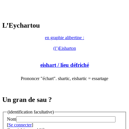
L’Eychartou
en graphie alibertine :
(l’)Eisharton
eishart
/ lieu défriché
Prononcer "échart". shartic, eishartic = essartage
Un gran de sau ?
(identification facultative)
Nom
[
Se connecter
]