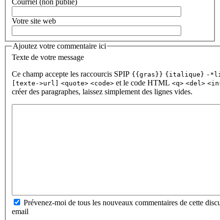
Courriel (non publié)
Votre site web
Ajoutez votre commentaire ici
Texte de votre message
Ce champ accepte les raccourcis SPIP
{{gras}}
{italique}
-*l
et le code HTML
[texte->url]
<quote>
<code>
<q>
<del>
<in
créer des paragraphes, laissez simplement des lignes vides.
Prévenez-moi de tous les nouveaux commentaires de cette discu
email