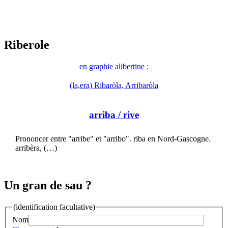
Riberole
en graphie alibertine :
(la,era) Ribaròla, Arribaròla
arriba
/ rive
Prononcer entre "arribe" et "arribo". riba en Nord-Gascogne.
arribèra, (…)
Un gran de sau ?
(identification facultative)
Nom