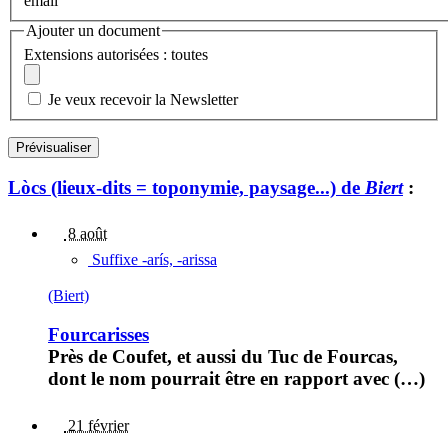
email
Ajouter un document
Extensions autorisées : toutes
Je veux recevoir la Newsletter
Lòcs (lieux-dits = toponymie, paysage...) de
Biert
:
8 août
Suffixe -arís, -arissa
(Biert)
Fourcarisses
Près de Coufet, et aussi du Tuc de Fourcas,
dont le nom pourrait être en rapport avec (…)
21 février