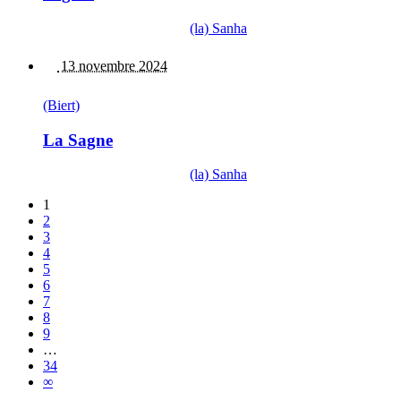
(la) Sanha
13 novembre 2024
(Biert)
La Sagne
(la) Sanha
1
2
3
4
5
6
7
8
9
…
34
∞