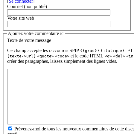
[
Se connecter
]
Courriel (non publié)
Votre site web
Ajoutez votre commentaire ici
Texte de votre message
Ce champ accepte les raccourcis SPIP
{{gras}}
{italique}
-*l
et le code HTML
[texte->url]
<quote>
<code>
<q>
<del>
<in
créer des paragraphes, laissez simplement des lignes vides.
Prévenez-moi de tous les nouveaux commentaires de cette discu