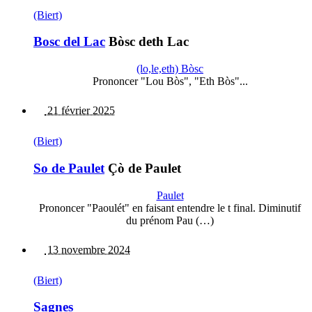
(Biert)
Bosc del Lac
Bòsc deth Lac
(lo,le,eth) Bòsc
Prononcer "Lou Bòs", "Eth Bòs"...
21 février 2025
(Biert)
So de Paulet
Çò de Paulet
Paulet
Prononcer "Paoulét" en faisant entendre le t final. Diminutif
du prénom Pau (…)
13 novembre 2024
(Biert)
Sagnes