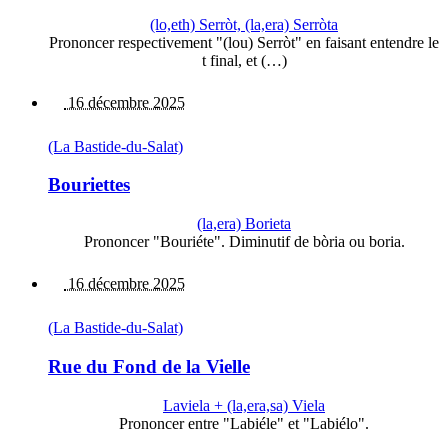
(lo,eth) Serròt, (la,era) Serròta
Prononcer respectivement "(lou) Serròt" en faisant entendre le
t final, et (…)
16 décembre 2025
(La Bastide-du-Salat)
Bouriettes
(la,era) Borieta
Prononcer "Bouriéte". Diminutif de bòria ou boria.
16 décembre 2025
(La Bastide-du-Salat)
Rue du Fond de la Vielle
Laviela + (la,era,sa) Viela
Prononcer entre "Labiéle" et "Labiélo".