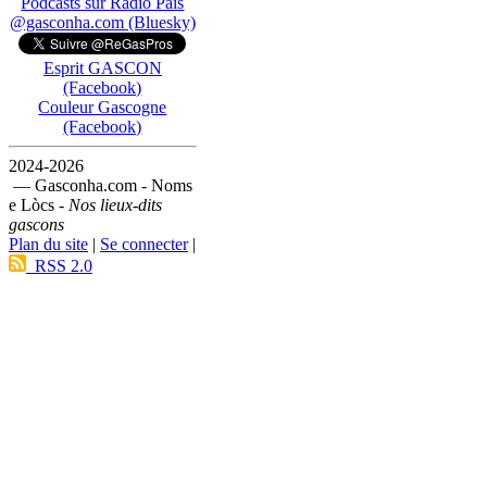
Podcasts sur Ràdio País
@gasconha.com (Bluesky)
Esprit GASCON
(Facebook)
Couleur Gascogne
(Facebook)
2024-2026
— Gasconha.com - Noms
e Lòcs -
Nos lieux-dits
gascons
Plan du site
|
Se connecter
|
RSS 2.0