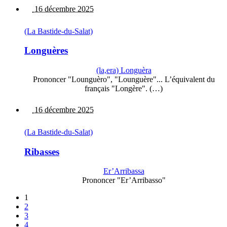
16 décembre 2025
(La Bastide-du-Salat)
Longuères
(la,era) Longuèra
Prononcer "Lounguèro", "Lounguère"... L’équivalent du
français "Longère". (…)
16 décembre 2025
(La Bastide-du-Salat)
Ribasses
Er’Arribassa
Prononcer "Er’Arribasso"
1
2
3
4