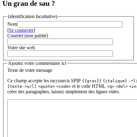
Un gran de sau ?
(identification facultative)
Nom
[
Se connecter
]
Courriel (non publié)
Votre site web
Ajoutez votre commentaire ici
Texte de votre message
Ce champ accepte les raccourcis SPIP
{{gras}}
{italique}
-*l
et le code HTML
[texte->url]
<quote>
<code>
<q>
<del>
<in
créer des paragraphes, laissez simplement des lignes vides.