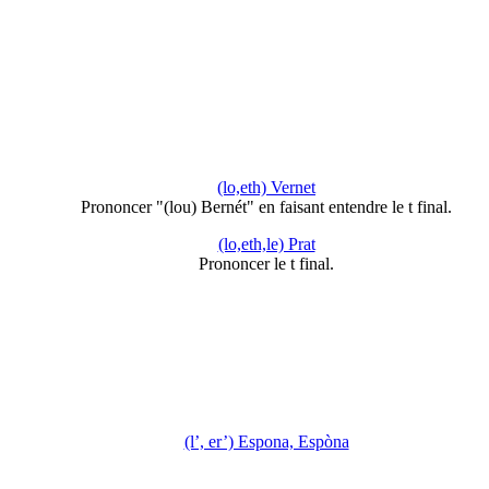
(lo,eth) Vernet
Prononcer "(lou) Bernét" en faisant entendre le t final.
(lo,eth,le) Prat
Prononcer le t final.
(l’, er’) Espona, Espòna