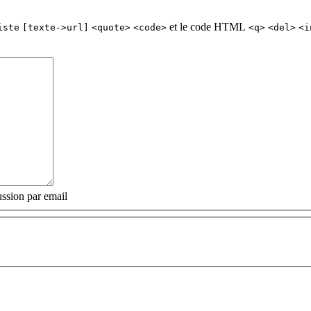
et le code HTML
iste
[texte->url]
<quote>
<code>
<q>
<del>
<i
ssion par email