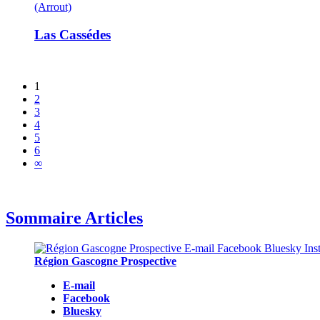
(Arrout)
Las Cassédes
1
2
3
4
5
6
∞
Sommaire Articles
Région Gascogne Prospective
E-mail
Facebook
Bluesky