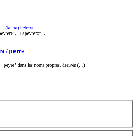
 + (la,era) Peirèra
eÿrère", "Lapeÿrèro"...
ra
/ pierre
 "peyre" dans les noms propres. dérivés (…)