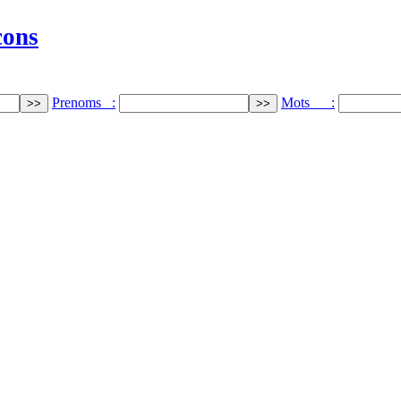
cons
Prenoms :
Mots :