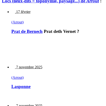
Lòcs (lieux-dits = toponymie, paysage...) de
Arrout
:
17 février
(Arrout)
Prat de Bernech
Prat deth Vernet ?
7 novembre 2025
(Arrout)
Lasponne
7 novembre 2025