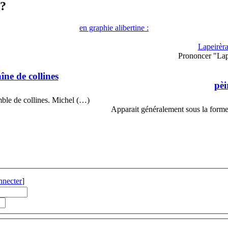
 ?
en graphie alibertine :
Lapeirèra
Prononcer "Lap
îne de collines
pèi
mble de collines. Michel (…)
Apparait généralement sous la forme
nnecter
]