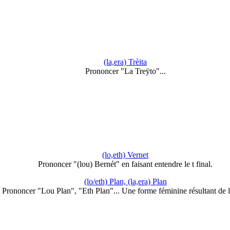
(la,era) Trèita
Prononcer "La Treÿto"...
(lo,eth) Vernet
Prononcer "(lou) Bernét" en faisant entendre le t final.
(lo/eth) Plan, (la,era) Plan
Prononcer "Lou Plan", "Eth Plan"... Une forme féminine résultant de 