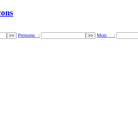
cons
Prenoms :
Mots :