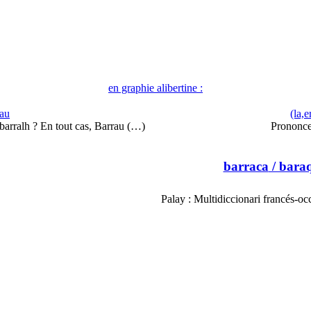
en graphie alibertine :
rau
(la,
 barralh ? En tout cas, Barrau (…)
Prononce
barraca
/ baraq
Palay : Multidiccionari francés-o