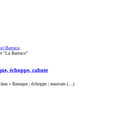
era) Barraca
r "La Barraco"
ue, échoppe, cahute
ccitan « Baraque ; échoppe ; mauvais (…)