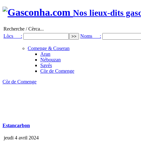
Nos lieux-dits gas
Recherche / Cèrca...
Lòcs :
Noms :
Comenge & Coseran
Aran
Nébouzan
Savés
Còr de Comenge
Còr de Comenge
Estancarbon
jeudi 4 avril 2024