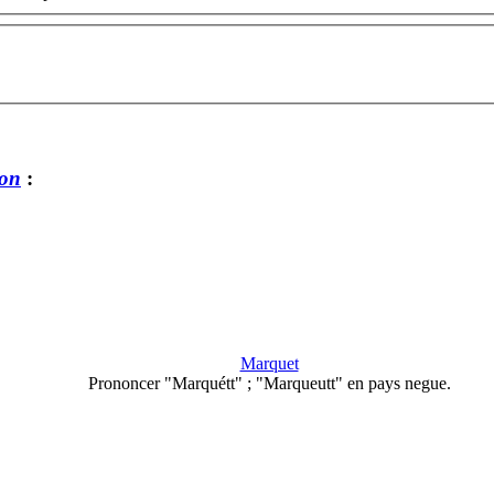
bon
:
Marquet
Prononcer "Marquétt" ; "Marqueutt" en pays negue.