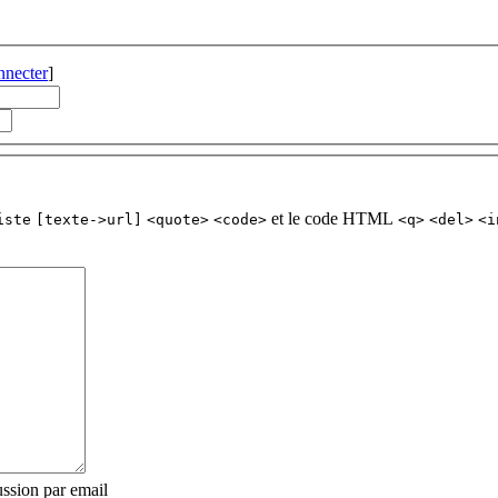
nnecter
]
et le code HTML
iste
[texte->url]
<quote>
<code>
<q>
<del>
<i
ssion par email