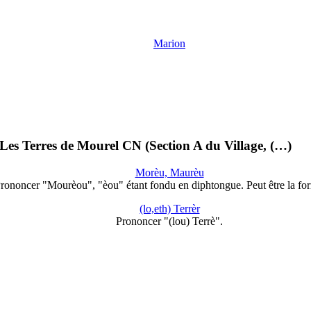
Marion
Les Terres de Mourel CN (Section A du Village, (…)
Morèu, Maurèu
rononcer "Mourèou", "èou" étant fondu en diphtongue. Peut être la f
(lo,eth) Terrèr
Prononcer "(lou) Terrè".