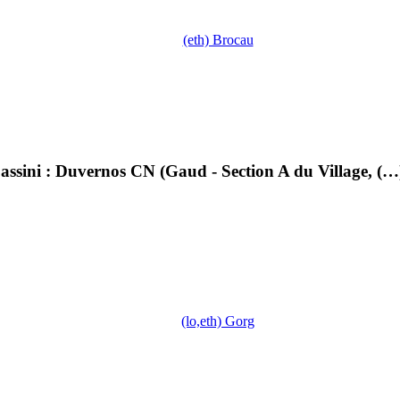
(eth) Brocau
sini : Duvernos CN (Gaud - Section A du Village, (…
(lo,eth) Gorg