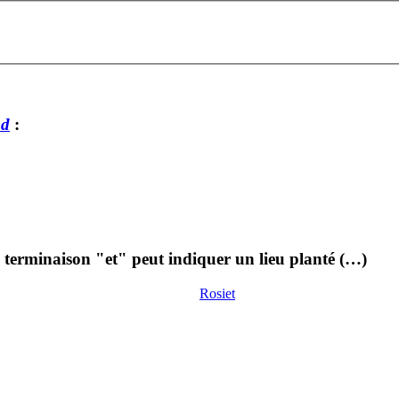
ud
:
 terminaison "et" peut indiquer un lieu planté (…)
Rosiet