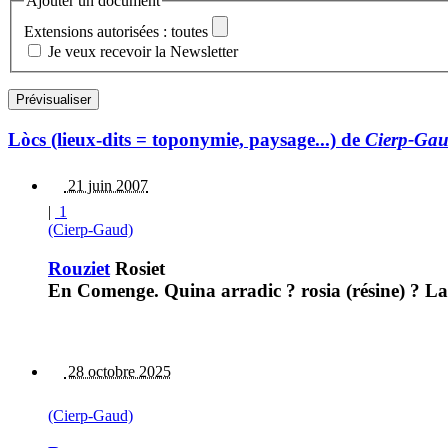
Ajouter un document
Extensions autorisées : toutes
Je veux recevoir la Newsletter
Lòcs (lieux-dits = toponymie, paysage...) de
Cierp-Ga
21 juin 2007
|
1
(Cierp-Gaud)
Rouziet
Rosiet
En Comenge. Quina arradic ? rosia (résine) ? La
28 octobre 2025
(Cierp-Gaud)