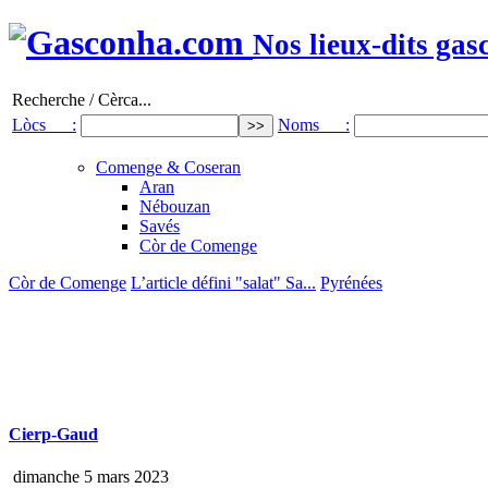
Nos lieux-dits gas
Recherche / Cèrca...
Lòcs :
Noms :
Comenge & Coseran
Aran
Nébouzan
Savés
Còr de Comenge
Còr de Comenge
L’article défini "salat" Sa...
Pyrénées
Cierp-Gaud
dimanche 5 mars 2023