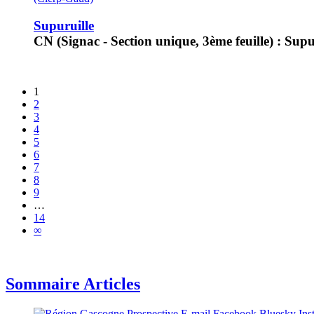
Supuruille
CN (Signac - Section unique, 3ème feuille) : Supur
1
2
3
4
5
6
7
8
9
…
14
∞
Sommaire Articles