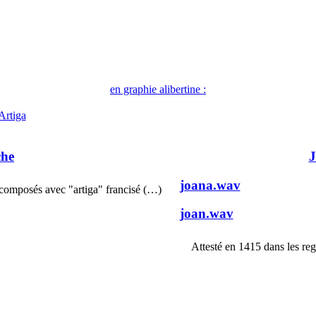
en graphie alibertine :
)Artiga
che
J
joana.wav
composés avec "artiga" francisé (…)
joan.wav
Attesté en 1415 dans les re