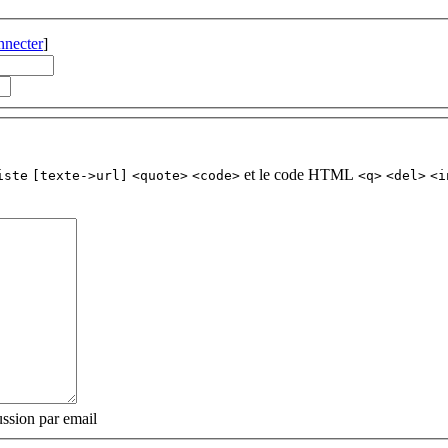
nnecter
]
et le code HTML
iste
[texte->url]
<quote>
<code>
<q>
<del>
<i
ssion par email