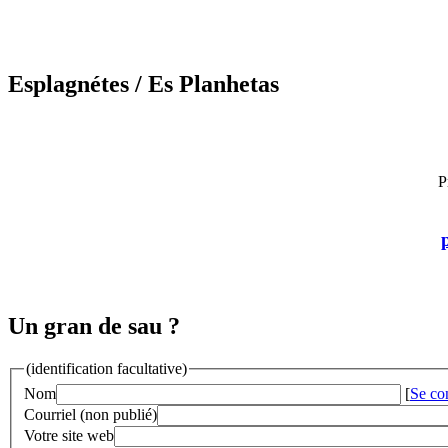
Esplagnétes
/ Es Planhetas
P
Un gran de sau ?
(identification facultative)
Nom
[
Se co
Courriel (non publié)
Votre site web