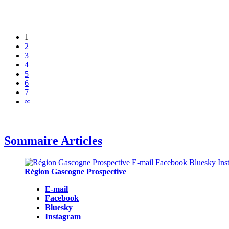
1
2
3
4
5
6
7
∞
Sommaire Articles
Région Gascogne Prospective
E-mail
Facebook
Bluesky
Instagram