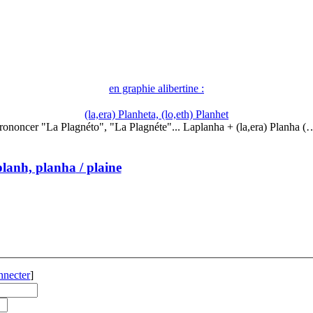
en graphie alibertine :
(la,era) Planheta, (lo,eth) Planhet
rononcer "La Plagnéto", "La Plagnéte"... Laplanha + (la,era) Planha (
planh, planha
/ plaine
nnecter
]