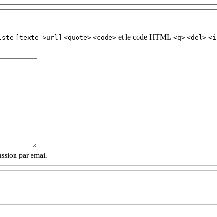
et le code HTML
iste
[texte->url]
<quote>
<code>
<q>
<del>
<i
ssion par email