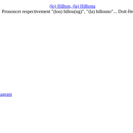
(lo) Hilhon, (la) Hilhona
Prononcer respectivement "(lou) hillou(ng)", "(la) hillouno"... Doit êt