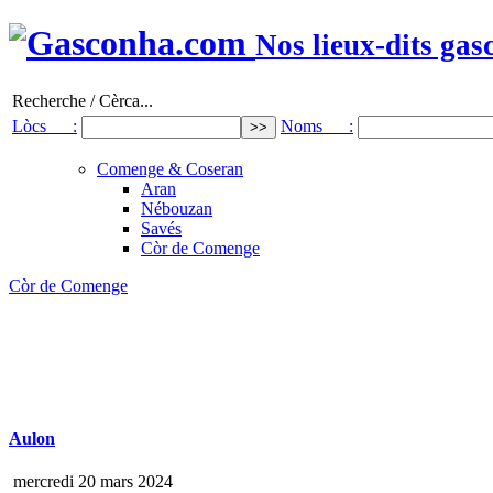
Nos lieux-dits gas
Recherche / Cèrca...
Lòcs :
Noms :
Comenge & Coseran
Aran
Nébouzan
Savés
Còr de Comenge
Còr de Comenge
Aulon
mercredi 20 mars 2024