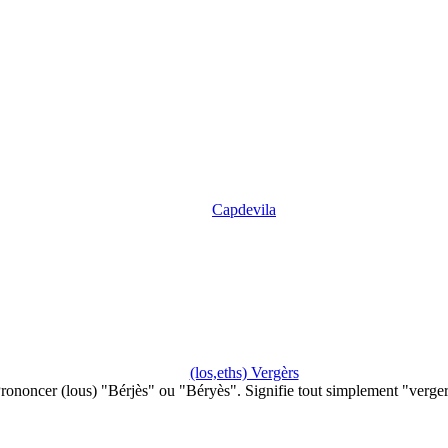
Capdevila
(los,eths) Vergèrs
rononcer (lous) "Bérjès" ou "Béryès". Signifie tout simplement "verge