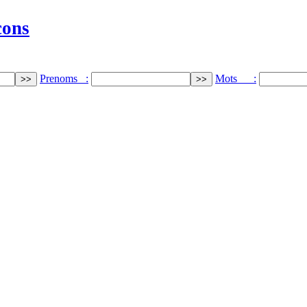
cons
Prenoms :
Mots :