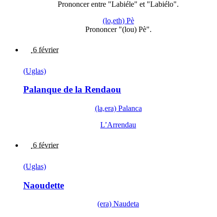
Prononcer entre "Labiéle" et "Labiélo".
(lo,eth) Pè
Prononcer "(lou) Pè".
6 février
(Uglas)
Palanque de la Rendaou
(la,era) Palanca
L’Arrendau
6 février
(Uglas)
Naoudette
(era) Naudeta