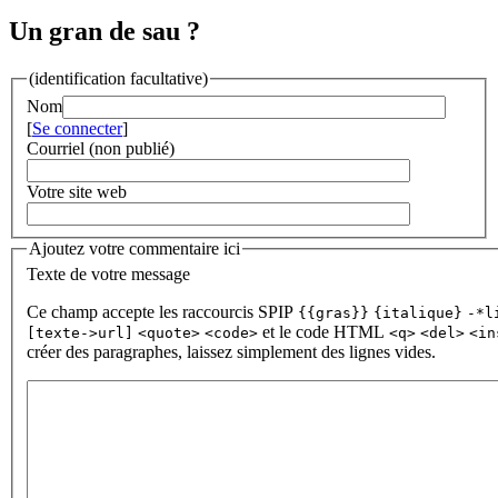
Un gran de sau ?
(identification facultative)
Nom
[
Se connecter
]
Courriel (non publié)
Votre site web
Ajoutez votre commentaire ici
Texte de votre message
Ce champ accepte les raccourcis SPIP
{{gras}}
{italique}
-*l
et le code HTML
[texte->url]
<quote>
<code>
<q>
<del>
<in
créer des paragraphes, laissez simplement des lignes vides.