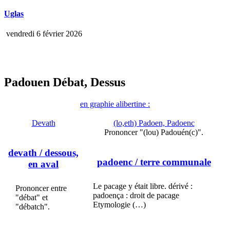
Uglas
vendredi 6 février 2026
Padouen Débat, Dessus
en graphie alibertine :
Devath
(lo,eth) Padoen, Padoenc
Prononcer "(lou) Padouén(c)".
devath
/ dessous,
padoenc
/ terre communale
en aval
Le pacage y était libre. dérivé :
Prononcer entre
padoença : droit de pacage
"débat" et
Etymologie (…)
"débatch".