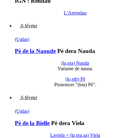
IGN : Rendau
L’Arrendau
6 février
(Uglas)
Pè de la Naoude
Pè dera Nauda
(la,era) Nauda
Variante de nausa.
(lo,eth) Pè
Prononcer "(lou) Pè".
6 février
(Uglas)
Pè de la Bielle
Pè dera Viela
Laviela + (la,era,sa) Viela