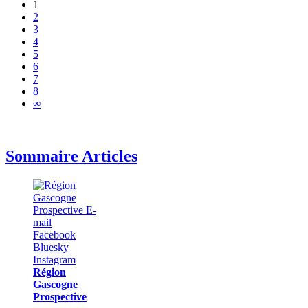
1
2
3
4
5
6
7
8
∞
Sommaire Articles
Région
Gascogne
Prospective