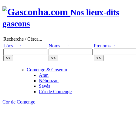
Nos lieux-dits
gascons
Recherche / Cèrca...
Lòcs :
Noms :
Prenoms :
Comenge & Coseran
Aran
Nébouzan
Savés
Còr de Comenge
Còr de Comenge