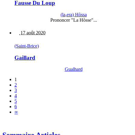
Fausse Du Loup
(la,era) Hòssa
Prononcer "La Hòsse"...
17 août 2020
(Saint-Brice)
Gaillard
Gualhard
1
2
3
4
5
6
∞