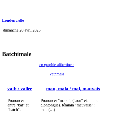
Loudenvielle
dimanche 20 avril 2025
Batchimale
en graphie alibertine :
Vathmala
vath
/ vallée
mau, mala
/ mal, mauvais
Prononcer
Prononcer "maou", ("aou" étant une
entre "bat" et
diphtongue). féminin "mauvaise" :
"batch".
mau (…)