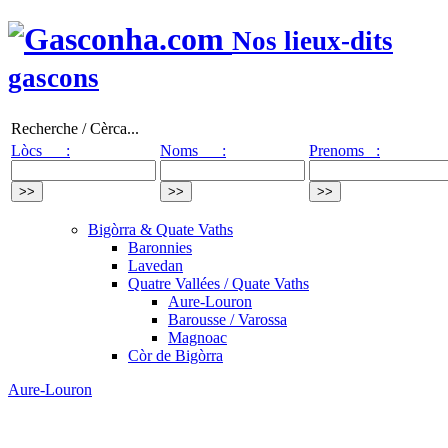
Nos lieux-dits
gascons
Recherche / Cèrca...
Lòcs :
Noms :
Prenoms :
Bigòrra & Quate Vaths
Baronnies
Lavedan
Quatre Vallées / Quate Vaths
Aure-Louron
Barousse / Varossa
Magnoac
Còr de Bigòrra
Aure-Louron