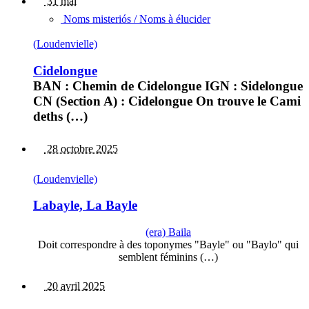
31 mai
Noms misteriós / Noms à élucider
(Loudenvielle)
Cidelongue
BAN : Chemin de Cidelongue IGN : Sidelongue
CN (Section A) : Cidelongue On trouve le Cami
deths (…)
28 octobre 2025
(Loudenvielle)
Labayle, La Bayle
(era) Baila
Doit correspondre à des toponymes "Bayle" ou "Baylo" qui
semblent féminins (…)
20 avril 2025