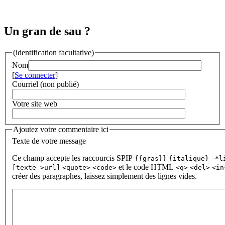
Un gran de sau ?
(identification facultative)
Nom
[
Se connecter
]
Courriel (non publié)
Votre site web
Ajoutez votre commentaire ici
Texte de votre message
Ce champ accepte les raccourcis SPIP
{{gras}}
{italique}
-*l
et le code HTML
[texte->url]
<quote>
<code>
<q>
<del>
<in
créer des paragraphes, laissez simplement des lignes vides.