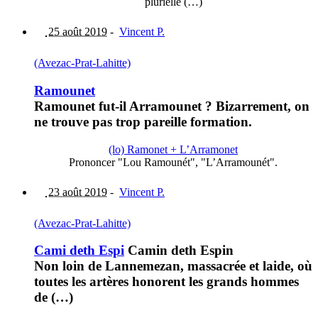
plurielle (…)
25 août 2019
-
Vincent P.
(Avezac-Prat-Lahitte)
Ramounet
Ramounet fut-il Arramounet ? Bizarrement, on
ne trouve pas trop pareille formation.
(lo) Ramonet + L’Arramonet
Prononcer "Lou Ramounét", "L’Arramounét".
23 août 2019
-
Vincent P.
(Avezac-Prat-Lahitte)
Cami deth Espi
Camin deth Espin
Non loin de Lannemezan, massacrée et laide, où
toutes les artères honorent les grands hommes
de (…)