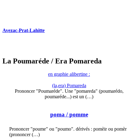
Avezac-Prat-Lahitte
La Poumaréde
/ Era Pomareda
en graphie alibertine :
(la,era) Pomareda
Prononcer "Poumaréde". Une "pomareda" (poumarédo,
poumaréde...) est un (…)
poma
/ pomme
Prononcer "poume" ou "poumo". dérivés : pomèir ou pomèr
(prononcer (…)