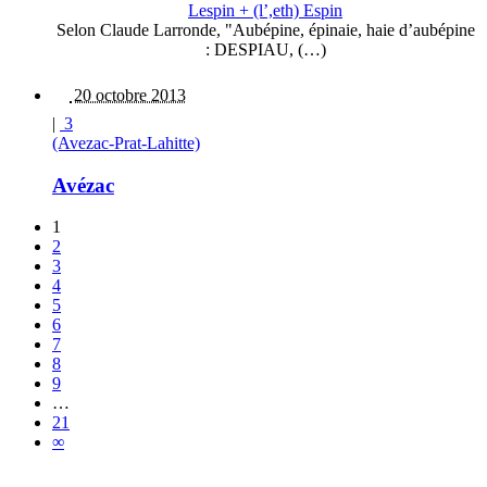
Lespin + (l’,eth) Espin
Selon Claude Larronde, "Aubépine, épinaie, haie d’aubépine
: DESPIAU, (…)
20 octobre 2013
|
3
(Avezac-Prat-Lahitte)
Avézac
1
2
3
4
5
6
7
8
9
…
21
∞