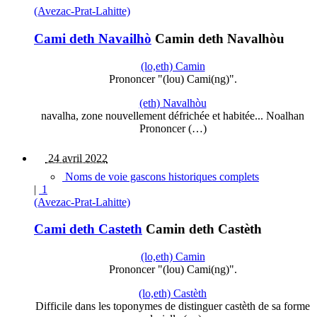
(Avezac-Prat-Lahitte)
Cami deth Navailhò
Camin deth Navalhòu
(lo,eth) Camin
Prononcer "(lou) Cami(ng)".
(eth) Navalhòu
navalha, zone nouvellement défrichée et habitée... Noalhan
Prononcer (…)
24 avril 2022
Noms de voie gascons historiques complets
|
1
(Avezac-Prat-Lahitte)
Cami deth Casteth
Camin deth Castèth
(lo,eth) Camin
Prononcer "(lou) Cami(ng)".
(lo,eth) Castèth
Difficile dans les toponymes de distinguer castèth de sa forme