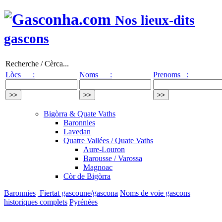
Nos lieux-dits
gascons
Recherche / Cèrca...
Lòcs :
Noms :
Prenoms :
Bigòrra & Quate Vaths
Baronnies
Lavedan
Quatre Vallées / Quate Vaths
Aure-Louron
Barousse / Varossa
Magnoac
Còr de Bigòrra
Baronnies
Fiertat gascoune/gascona
Noms de voie gascons
historiques complets
Pyrénées