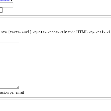
et le code HTML
iste
[texte->url]
<quote>
<code>
<q>
<del>
<i
ssion par email