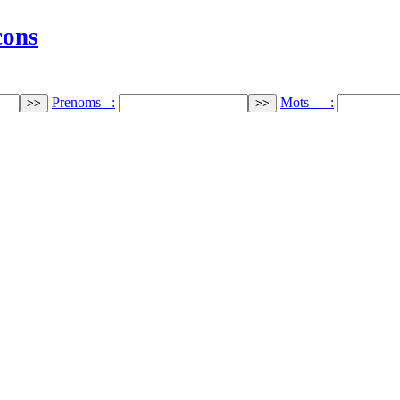
cons
Prenoms :
Mots :