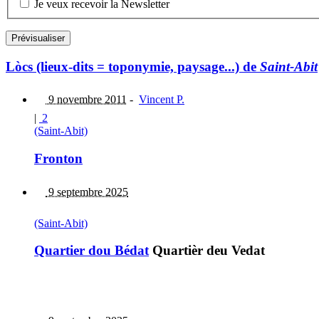
Je veux recevoir la Newsletter
Lòcs (lieux-dits = toponymie, paysage...) de
Saint-Abit
9 novembre 2011
-
Vincent P.
|
2
(Saint-Abit)
Fronton
9 septembre 2025
(Saint-Abit)
Quartier dou Bédat
Quartièr deu Vedat