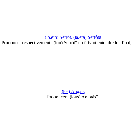
(lo,eth) Serròt, (la,era) Serròta
Prononcer respectivement "(lou) Serròt" en faisant entendre le t final, 
(los) Augars
Prononcer "(lous) Aougàs".