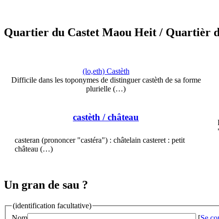
Quartier du Castet Maou Heit
/ Quartièr 
(lo,eth) Castèth
Difficile dans les toponymes de distinguer castèth de sa forme
plurielle (…)
castèth
/ château
casteran (prononcer "castéra") : châtelain casteret : petit
château (…)
Un gran de sau ?
(identification facultative)
Nom
[
Se co