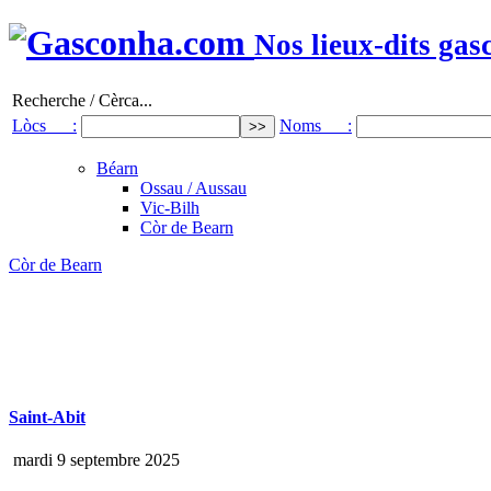
Nos lieux-dits gas
Recherche / Cèrca...
Lòcs :
Noms :
Béarn
Ossau / Aussau
Vic-Bilh
Còr de Bearn
Còr de Bearn
Saint-Abit
mardi 9 septembre 2025