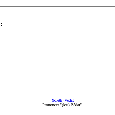
:
(lo,eth) Vedat
Prononcer "(lou) Bédat".