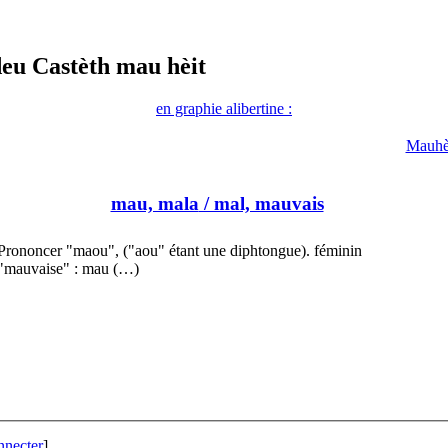
deu Castèth mau hèit
en graphie alibertine :
Mauhè
mau, mala
/ mal, mauvais
Prononcer "maou", ("aou" étant une diphtongue). féminin
"mauvaise" : mau (…)
nnecter
]