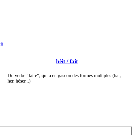
it
hèit
/ fait
Du verbe "faire", qui a en gascon des formes multiples (har,
her, héser...)