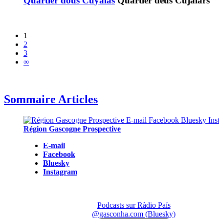
Quartier dous Cuyalas
Quartièr deus Cujalars
1
2
3
∞
Sommaire Articles
Région Gascogne Prospective
E-mail
Facebook
Bluesky
Instagram
Podcasts sur Ràdio País
@gasconha.com (Bluesky)