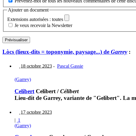
Prévenez-moi de tous les nouveaux commentaires de cette discu
Ajouter un document
Extensions autorisées : toutes
Je veux recevoir la Newsletter
Lòcs (lieux-dits = toponymie, paysage...) de
Garrey
:
18 octobre 2023
-
Pascal Gassie
(Garrey)
Celibert
Celibert
/
Célibert
Lieu-dit de Garrey, variante de "Gelibert". La ma
17 octobre 2023
|
1
(Garrey)