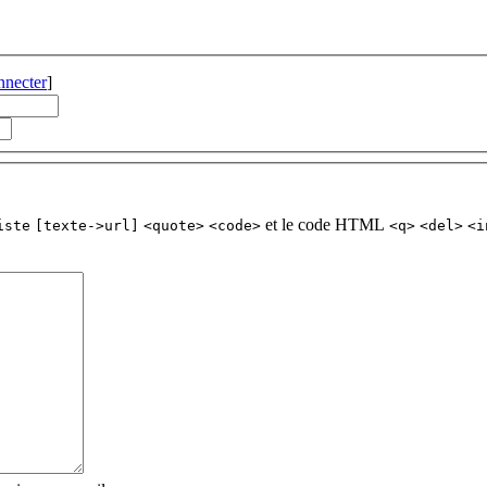
nnecter
]
et le code HTML
iste
[texte->url]
<quote>
<code>
<q>
<del>
<i