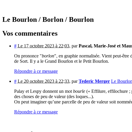
Le Bourlon
/ Borlon
/ Bourlon
Vos commentaires
#
Le 17 octobre 2023 à 22:03
,
par
Pascal, Marie-José et Maur
On prononce "
borlon
", en graphie normalisée. Vient peut-être
de Sort. Il y a le Grand Bourlon et le Petit Bourlon.
Répondre à ce message
#
Le 20 octobre 2023 à 22:33
,
par
Tederic Merger
Le Bourlo
Palay et Lespy donnent un mot
bourle
(« Effilure, effilochure 
des choses de peu de valeur (des loques...).
On peut imaginer qu’une parcelle de peu de valeur soit nommée
Répondre à ce message