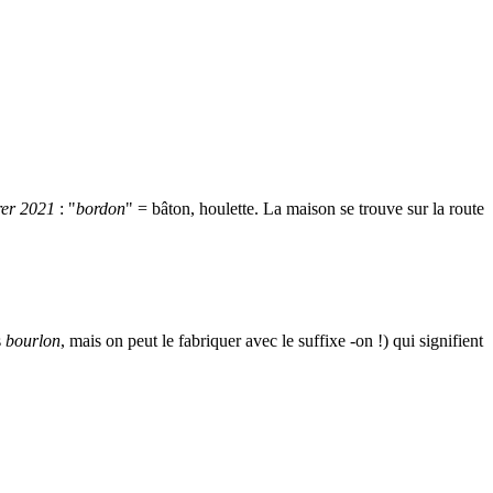
rer 2021
: "
bordon
" = bâton, houlette. La maison se trouve sur la route
s
bourlon
, mais on peut le fabriquer avec le suffixe -on !) qui signifient