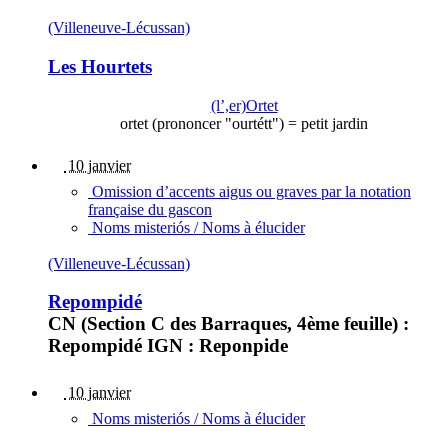
(Villeneuve-Lécussan)
Les Hourtets
(l’,er)Ortet
ortet (prononcer "ourtétt") = petit jardin
10 janvier
Omission d’accents aigus ou graves par la notation
française du gascon
Noms misteriós / Noms à élucider
(Villeneuve-Lécussan)
Repompidé
CN (Section C des Barraques, 4ème feuille) :
Repompidé IGN : Reponpide
10 janvier
Noms misteriós / Noms à élucider