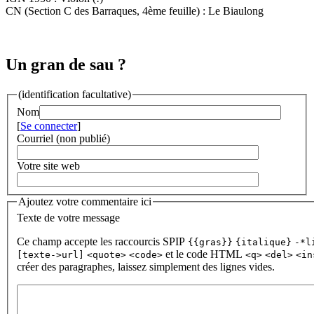
CN (Section C des Barraques, 4ème feuille) : Le Biaulong
Un gran de sau ?
(identification facultative)
Nom
[
Se connecter
]
Courriel (non publié)
Votre site web
Ajoutez votre commentaire ici
Texte de votre message
Ce champ accepte les raccourcis SPIP
{{gras}}
{italique}
-*l
et le code HTML
[texte->url]
<quote>
<code>
<q>
<del>
<in
créer des paragraphes, laissez simplement des lignes vides.