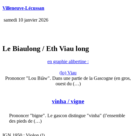
Villeneuve-Lécussan
samedi 10 janvier 2026
Le Biaulong
/ Eth Viau long
en graphie alibertine :
(lo) Viau
Prononcer "Lou Biàw". Dans une partie de la Gascogne (en gros,
ouest du (…)
vinha
/ vigne
Prononcer "bigne". Le gascon distingue "vinha" (l’ensemble
des pieds de (…)
IGN 1950 : Violon (!)