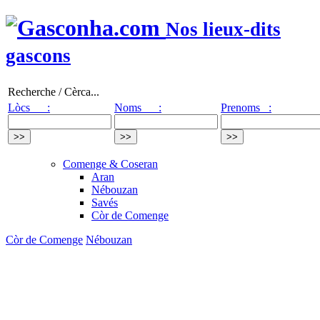
Nos lieux-dits
gascons
Recherche / Cèrca...
Lòcs :
Noms :
Prenoms :
Comenge & Coseran
Aran
Nébouzan
Savés
Còr de Comenge
Còr de Comenge
Nébouzan