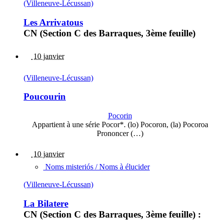
(Villeneuve-Lécussan)
Les Arrivatous
CN (Section C des Barraques, 3ème feuille)
10 janvier
(Villeneuve-Lécussan)
Poucourin
Pocorin
Appartient à une série Pocor*. (lo) Pocoron, (la) Pocoroa
Prononcer (…)
10 janvier
Noms misteriós / Noms à élucider
(Villeneuve-Lécussan)
La Bilatere
CN (Section C des Barraques, 3ème feuille) :