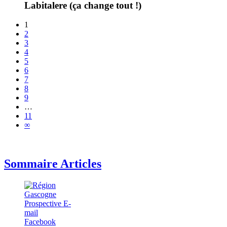
Labitalere (ça change tout !)
1
2
3
4
5
6
7
8
9
…
11
∞
Sommaire Articles