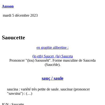
Ausson
mardi 5 décembre 2023
Saoucette
en graphie alibertine :
(lo,eth) Saucet, (la) Sauceta
Prononcer "(lou) Saoussétt". Forme masculine de Sauceda
(Saucéde).
sauç
/ saule
saucina : variété très petite de saule. saucinar (prononcer
"sawsina") : (…)
IGN : Saucette