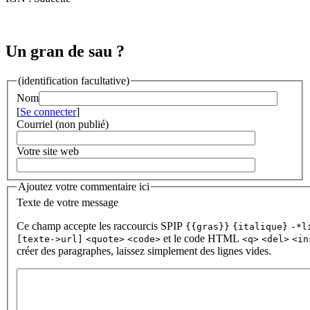
Un gran de sau ?
(identification facultative)
Nom
[
Se connecter
]
Courriel (non publié)
Votre site web
Ajoutez votre commentaire ici
Texte de votre message
Ce champ accepte les raccourcis SPIP
{{gras}}
{italique}
-*l
et le code HTML
[texte->url]
<quote>
<code>
<q>
<del>
<in
créer des paragraphes, laissez simplement des lignes vides.