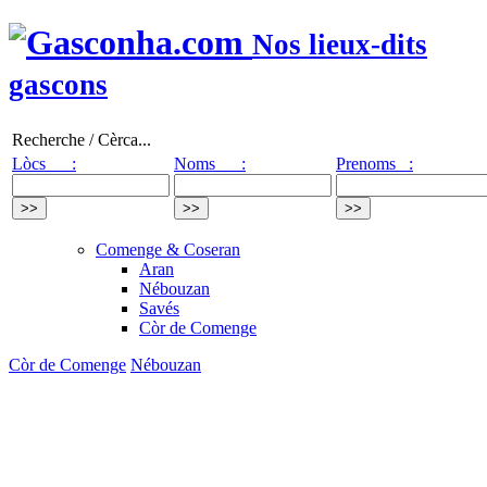
Nos lieux-dits
gascons
Recherche / Cèrca...
Lòcs :
Noms :
Prenoms :
Comenge & Coseran
Aran
Nébouzan
Savés
Còr de Comenge
Còr de Comenge
Nébouzan