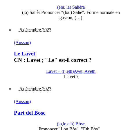
(era, la) Salièra
(lo) Salièr Prononcer "(lou) Saliè". Forme normale en
gascon, (…)
5 décembre 2023
(Ausson)
Le Lavet
CN : Lavet ; "Le" est-il correct ?
Lavet + (l’,eth)Avet, Aveth
L’avet ?
5 décembre 2023
(Ausson)
Part del Bosc
(lo,le,eth) Bòsc
Prononcer "Lou Bòs", "Eth Bòs"...