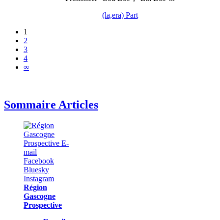
(la,era) Part
1
2
3
4
∞
Sommaire Articles
Région
Gascogne
Prospective