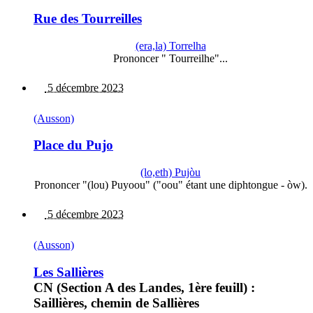
Rue des Tourreilles
(era,la) Torrelha
Prononcer " Tourreilhe"...
5 décembre 2023
(Ausson)
Place du Pujo
(lo,eth) Pujòu
Prononcer "(lou) Puyoou" ("oou" étant une diphtongue - òw).
5 décembre 2023
(Ausson)
Les Sallières
CN (Section A des Landes, 1ère feuill) :
Saillières, chemin de Sallières