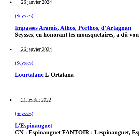
26 janvier 2024
(Seysses)
Impasses Aramis, Athos, Porthos, d’Artagnan
Seysses, en honorant les mousquetaires, a dû voul
26 janvier 2024
(Seysses)
Lourtalane
L'Ortalana
21 février 2022
(Seysses)
L’Espinauguet
CN : Espinauguet FANTOIR : Lespinauguet, Esp