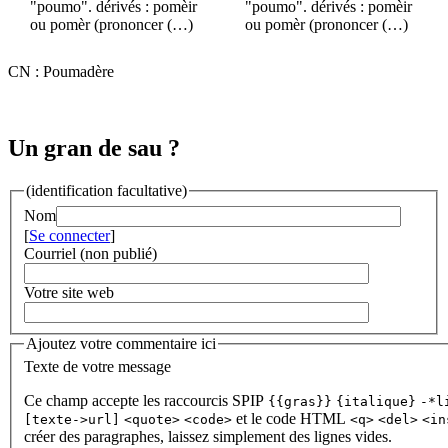
"poumo". dérivés : pomèir
"poumo". dérivés : pomèir
ou pomèr (prononcer (…)
ou pomèr (prononcer (…)
CN : Poumadère
Un gran de sau ?
(identification facultative)
Nom
[
Se connecter
]
Courriel (non publié)
Votre site web
Ajoutez votre commentaire ici
Texte de votre message
Ce champ accepte les raccourcis SPIP
{{gras}}
{italique}
-*l
et le code HTML
[texte->url]
<quote>
<code>
<q>
<del>
<in
créer des paragraphes, laissez simplement des lignes vides.