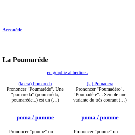
Arrouède
La Poumaréde
en graphie alibertine :
(la,era) Pomareda
(la) Pomadera
Prononcer "Poumaréde". Une
Prononcer "Poumadéro",
"pomareda" (poumarédo,
"Poumadére"... Semble une
poumaréde...) est un (…)
variante du très courant (…)
poma
/ pomme
poma
/ pomme
Prononcer "poume" ou
Prononcer "poume" ou