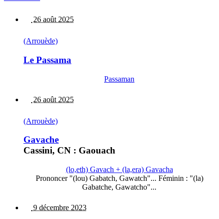
26 août 2025
(Arrouède)
Le Passama
Passaman
26 août 2025
(Arrouède)
Gavache
Cassini, CN : Gaouach
(lo,eth) Gavach + (la,era) Gavacha
Prononcer "(lou) Gabatch, Gawatch"... Féminin : "(la)
Gabatche, Gawatcho"...
9 décembre 2023