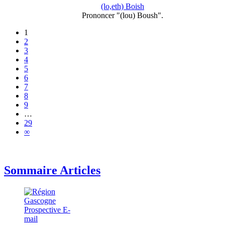
(lo,eth) Boish
Prononcer "(lou) Boush".
1
2
3
4
5
6
7
8
9
…
29
∞
Sommaire Articles