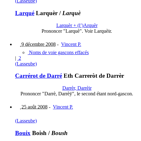
(Lasseube)
Larqué
Larquèr
/
Larquè
Larquèr + (l’)Arquèr
Prononcer "Larquè". Voir Larquèir.
9 décembre 2008
-
Vincent P.
Noms de voie gascons effacés
|
2
(Lasseube)
Carrérot de Darré
Eth Carreròt de Darrèr
Darrèr, Darrèir
Prononcer "Darrè, Darrèÿ", le second étant nord-gascon.
25 août 2008
-
Vincent P.
(Lasseube)
Bouix
Boish
/
Boush