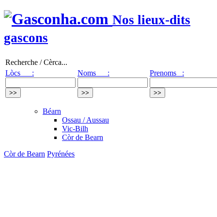
Nos lieux-dits
gascons
Recherche / Cèrca...
Lòcs :
Noms :
Prenoms :
Béarn
Ossau / Aussau
Vic-Bilh
Còr de Bearn
Còr de Bearn
Pyrénées