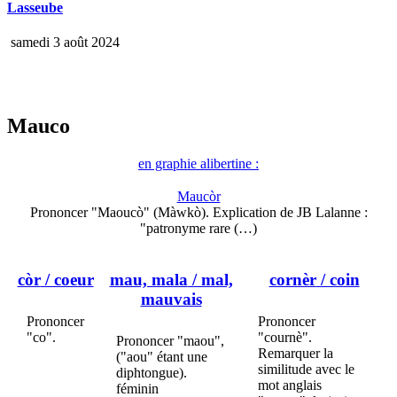
Lasseube
samedi 3 août 2024
Mauco
en graphie alibertine :
Maucòr
Prononcer "Maoucò" (Màwkò). Explication de JB Lalanne :
"patronyme rare (…)
còr
/ coeur
mau, mala
/ mal,
cornèr
/ coin
mauvais
Prononcer
Prononcer
"co".
"cournè".
Prononcer "maou",
Remarquer la
("aou" étant une
similitude avec le
diphtongue).
mot anglais
féminin