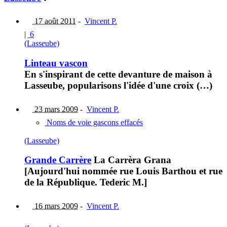
17 août 2011
-
Vincent P.
|
6
(Lasseube)
Linteau vascon
En s'inspirant de cette devanture de maison à
Lasseube, popularisons l'idée d'une croix (…)
23 mars 2009
-
Vincent P.
Noms de voie gascons effacés
(Lasseube)
Grande Carrère
La Carrèra Grana
[Aujourd'hui nommée rue Louis Barthou et rue
de la République. Tederic M.]
16 mars 2009
-
Vincent P.