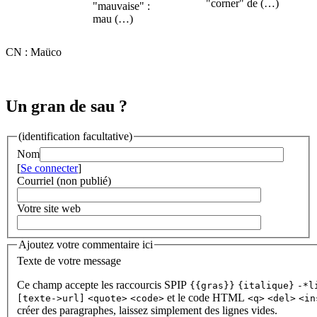
"corner" de (…)
"mauvaise" :
mau (…)
CN : Maüco
Un gran de sau ?
(identification facultative)
Nom
[
Se connecter
]
Courriel (non publié)
Votre site web
Ajoutez votre commentaire ici
Texte de votre message
Ce champ accepte les raccourcis SPIP
{{gras}}
{italique}
-*l
et le code HTML
[texte->url]
<quote>
<code>
<q>
<del>
<in
créer des paragraphes, laissez simplement des lignes vides.