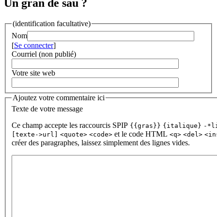
Un gran de sau ?
(identification facultative)
Nom
[
Se connecter
]
Courriel (non publié)
Votre site web
Ajoutez votre commentaire ici
Texte de votre message
Ce champ accepte les raccourcis SPIP
{{gras}}
{italique}
-*l
et le code HTML
[texte->url]
<quote>
<code>
<q>
<del>
<in
créer des paragraphes, laissez simplement des lignes vides.