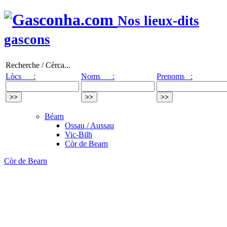
Nos lieux-dits
gascons
Recherche / Cèrca...
Lòcs :
Noms :
Prenoms :
Béarn
Ossau / Aussau
Vic-Bilh
Còr de Bearn
Còr de Bearn