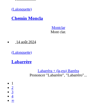
(Lalonquette)
Chemin Moncla
Montclar
Mont clar.
14 août 2024
(Lalonquette)
Labarrère
Labarrèra + (la,era) Barrèra
Prononcer "Labarrère", "Labarrèro"...
1
2
3
4
∞