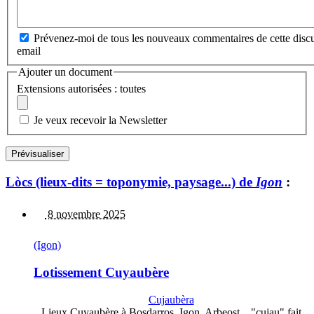
Prévenez-moi de tous les nouveaux commentaires de cette discu
email
Ajouter un document
Extensions autorisées : toutes
Je veux recevoir la Newsletter
Lòcs (lieux-dits = toponymie, paysage...) de
Igon
:
8 novembre 2025
(Igon)
Lotissement Cuyaubère
Cujaubèra
Lieux Cuyaubère à Bosdarros, Igon, Arbeost... "cujau" fait