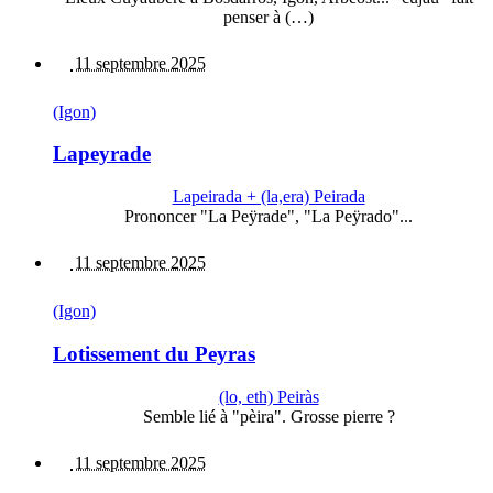
penser à (…)
11 septembre 2025
(Igon)
Lapeyrade
Lapeirada + (la,era) Peirada
Prononcer "La Peÿrade", "La Peÿrado"...
11 septembre 2025
(Igon)
Lotissement du Peyras
(lo, eth) Peiràs
Semble lié à "pèira". Grosse pierre ?
11 septembre 2025