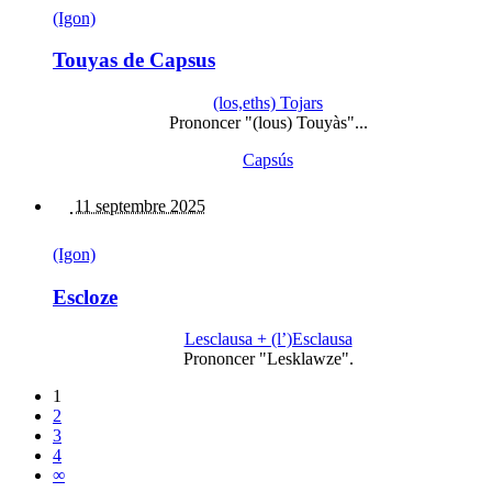
(Igon)
Touyas de Capsus
(los,eths) Tojars
Prononcer "(lous) Touyàs"...
Capsús
11 septembre 2025
(Igon)
Escloze
Lesclausa + (l’)Esclausa
Prononcer "Lesklawze".
1
2
3
4
∞