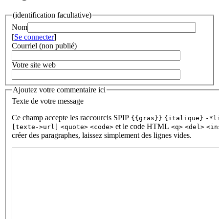
(identification facultative)
Nom
[
Se connecter
]
Courriel (non publié)
Votre site web
Ajoutez votre commentaire ici
Texte de votre message
Ce champ accepte les raccourcis SPIP
{{gras}}
{italique}
-*l
et le code HTML
[texte->url]
<quote>
<code>
<q>
<del>
<in
créer des paragraphes, laissez simplement des lignes vides.