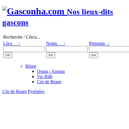
Nos lieux-dits
gascons
Recherche / Cèrca...
Lòcs :
Noms :
Prenoms :
Béarn
Ossau / Aussau
Vic-Bilh
Còr de Bearn
Còr de Bearn
Pyrénées