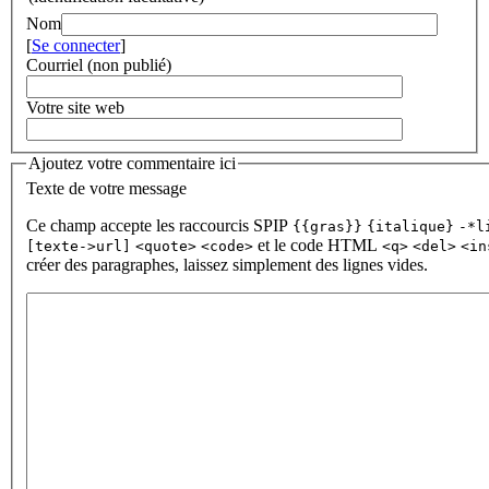
Nom
[
Se connecter
]
Courriel (non publié)
Votre site web
Ajoutez votre commentaire ici
Texte de votre message
Ce champ accepte les raccourcis SPIP
{{gras}}
{italique}
-*l
et le code HTML
[texte->url]
<quote>
<code>
<q>
<del>
<in
créer des paragraphes, laissez simplement des lignes vides.