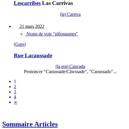
Lescarribes
Las Carrivas
(la) Carriva
21 mars 2022
Noms de voie "pléonasmes"
(Gurs)
Rue Lacaussade
(la,era) Cauçada
Prononcer "Caoussade/Càwssade", "Caoussado"...
1
2
3
4
∞
Sommaire Articles