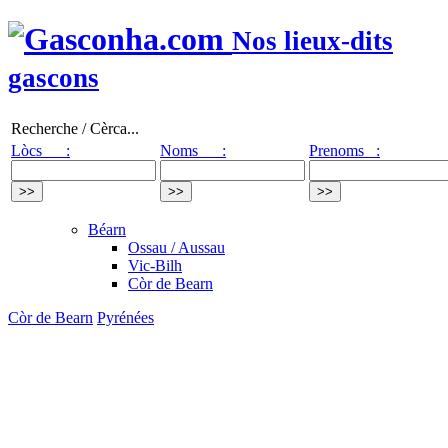
Nos lieux-dits
gascons
Recherche / Cèrca...
Lòcs :
Noms :
Prenoms :
Béarn
Ossau / Aussau
Vic-Bilh
Còr de Bearn
Còr de Bearn
Pyrénées