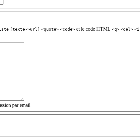
et le code HTML
iste
[texte->url]
<quote>
<code>
<q>
<del>
<i
ssion par email