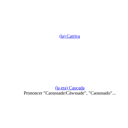
(la) Carriva
(la,era) Cauçada
Prononcer "Caoussade/Càwssade", "Caoussado"...