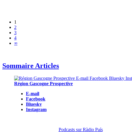
1
2
3
4
∞
Sommaire Articles
Région Gascogne Prospective
E-mail
Facebook
Bluesky
Instagram
Podcasts sur Ràdio País