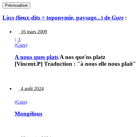
Lòcs (lieux-dits = toponymie, paysage...) de
Gurs
:
16 mars 2009
|
3
(Gurs)
A nous ques plats
A nos que'ns platz
[Vincent.P] Traduction : "à nous elle nous plait"
4 août 2024
(Gurs)
Mongélous