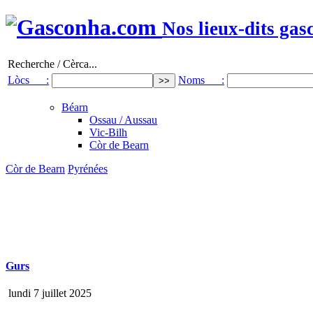
Nos lieux-dits gas
Recherche / Cèrca...
Lòcs :
Noms :
Béarn
Ossau / Aussau
Vic-Bilh
Còr de Bearn
Còr de Bearn
Pyrénées
Gurs
lundi 7 juillet 2025