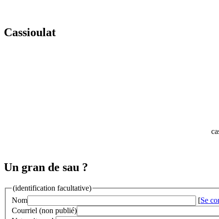
Cassioulat
ca
Un gran de sau ?
(identification facultative)
Nom
[
Se co
Courriel (non publié)