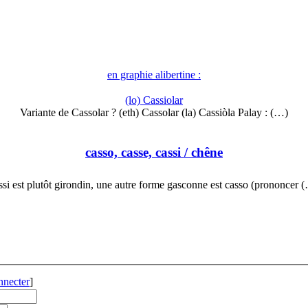
en graphie alibertine :
(lo) Cassiolar
Variante de Cassolar ? (eth) Cassolar (la) Cassiòla Palay : (…)
casso, casse, cassi
/ chêne
ssi est plutôt girondin, une autre forme gasconne est casso (prononcer 
nnecter
]