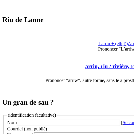
Riu de Lanne
Larriu + (eth,l’)Ar
Prononcer "L’arri
arriu, riu
/ rivière, 
Prononcer "arriw". autre forme, sans le a prost
Un gran de sau ?
(identification facultative)
Nom
[
Se co
Courriel (non publié)