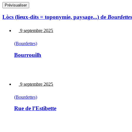
Lòcs (lieux-dits = toponymie, paysage...) de
Bourdette
9 septembre 2025
(Bourdettes)
Bourrouilh
9 septembre 2025
(Bourdettes)
Rue de l’Estibette