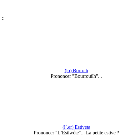
s
:
(lo) Borrolh
Prononcer "Bourrouilh"...
(l’,er) Estiveta
Prononcer "L’Estiwéte"... La petite estive ?