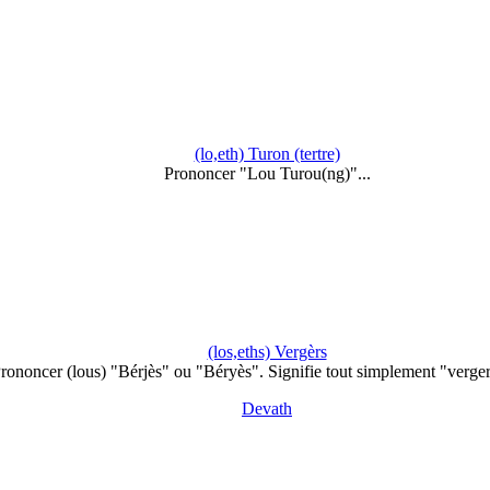
(lo,eth) Turon (tertre)
Prononcer "Lou Turou(ng)"...
(los,eths) Vergèrs
rononcer (lous) "Bérjès" ou "Béryès". Signifie tout simplement "verge
Devath