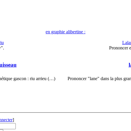
en graphie alibertine :
riu
Lala
w".
Prononcer en
ruisseau
hétique gascon : riu arrieu (…)
Prononcer "lane" dans la plus gr
nnecter
]