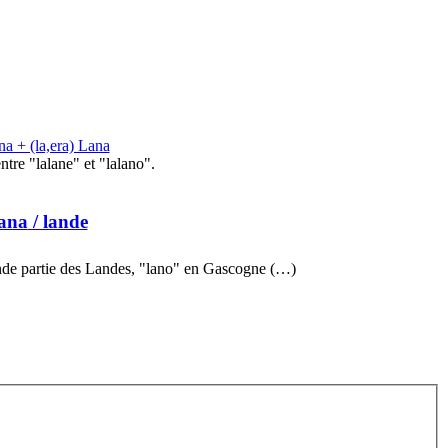
na + (la,era) Lana
tre "lalane" et "lalano".
lana
/ lande
ande partie des Landes, "lano" en Gascogne (…)