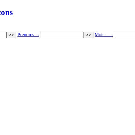
cons
Prenoms :
Mots :