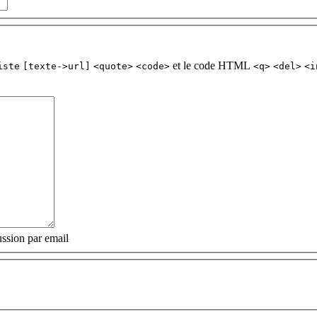
et le code HTML
iste
[texte->url]
<quote>
<code>
<q>
<del>
<i
ssion par email