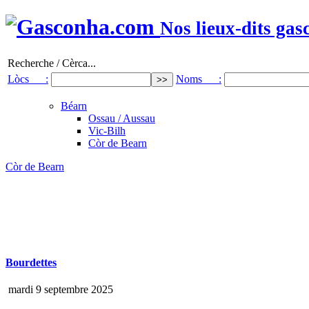
Nos lieux-dits gas
Recherche / Cèrca...
Lòcs :
Noms :
Béarn
Ossau / Aussau
Vic-Bilh
Còr de Bearn
Còr de Bearn
Bourdettes
mardi 9 septembre 2025