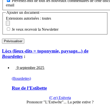
Prévenez-moi de tous les nouveaux commentaires de cette discu
email
Ajouter un document
Extensions autorisées : toutes
Je veux recevoir la Newsletter
Lòcs (lieux-dits = toponymie, paysage...) de
Bourdettes
:
9 septembre 2025
(Bourdettes)
Rue de l’Estibette
(l’,er) Estiveta
Prononcer "L’Estiwéte"... La petite estive ?