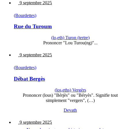
9 septembre 2025
(Bourdettes)
Rue du Turoum
(lo,eth) Turon (tertre)
Prononcer "Lou Turou(ng)"...
9 septembre 2025
(Bourdettes)
Débat Bergès
(los,eths) Vergèrs
Prononcer (lous) "Bérjès" ou "Béryès". Signifie tout
simplement "vergers", (…)
Devath
9 septembre 2025