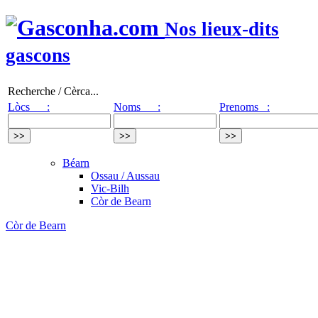
Nos lieux-dits
gascons
Recherche / Cèrca...
Lòcs :
Noms :
Prenoms :
Béarn
Ossau / Aussau
Vic-Bilh
Còr de Bearn
Còr de Bearn