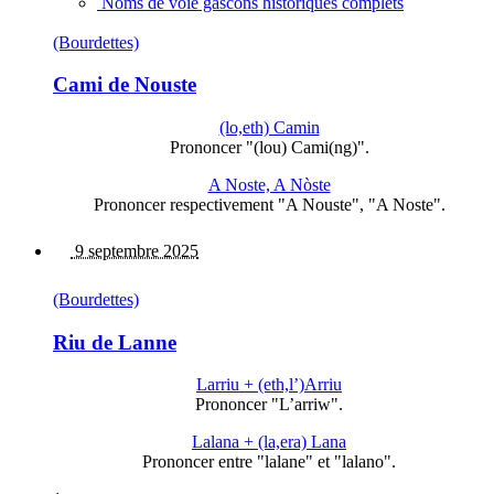
Noms de voie gascons historiques complets
(Bourdettes)
Cami de Nouste
(lo,eth) Camin
Prononcer "(lou) Cami(ng)".
A Noste, A Nòste
Prononcer respectivement "A Nouste", "A Noste".
9 septembre 2025
(Bourdettes)
Riu de Lanne
Larriu + (eth,l’)Arriu
Prononcer "L’arriw".
Lalana + (la,era) Lana
Prononcer entre "lalane" et "lalano".