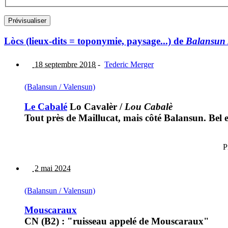
Lòcs (lieux-dits = toponymie, paysage...) de
Balansun 
18 septembre 2018
-
Tederic Merger
(Balansun / Valensun)
Le Cabalé
Lo Cavalèr
/
Lou Cabalè
Tout près de Maillucat, mais côté Balansun. Bel e
P
2 mai 2024
(Balansun / Valensun)
Mouscaraux
CN (B2) : "ruisseau appelé de Mouscaraux"