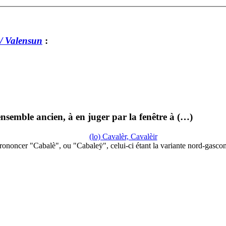
/ Valensun
:
nsemble ancien, à en juger par la fenêtre à (…)
(lo) Cavalèr, Cavalèir
rononcer "Cabalè", ou "Cabaleÿ", celui-ci étant la variante nord-gasco