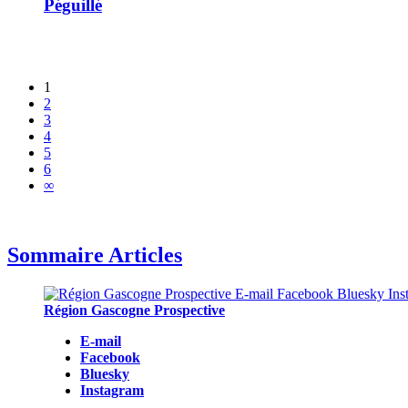
Péguillé
1
2
3
4
5
6
∞
Sommaire Articles
Région Gascogne Prospective
E-mail
Facebook
Bluesky
Instagram