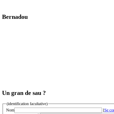
Bernadou
Un gran de sau ?
(identification facultative)
Nom
[
Se co