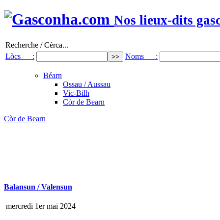
Nos lieux-dits gas
Recherche / Cèrca...
Lòcs :
Noms :
Béarn
Ossau / Aussau
Vic-Bilh
Còr de Bearn
Còr de Bearn
Balansun / Valensun
mercredi 1er mai 2024