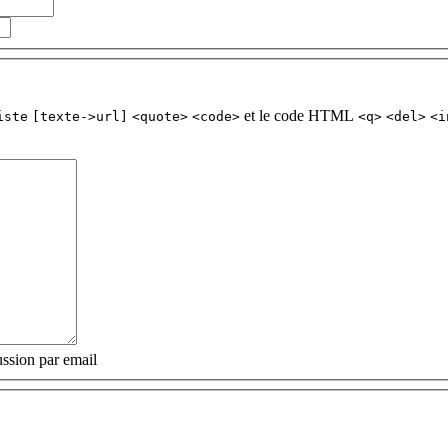
et le code HTML
iste
[texte->url]
<quote>
<code>
<q>
<del>
<i
ssion par email