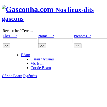
Nos lieux-dits
gascons
Recherche / Cèrca...
Lòcs :
Noms :
Prenoms :
Béarn
Ossau / Aussau
Vic-Bilh
Còr de Bearn
Còr de Bearn
Pyrénées