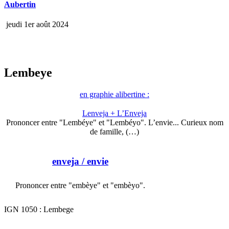
Aubertin
jeudi 1er août 2024
Lembeye
en graphie alibertine :
Lenveja + L’Enveja
Prononcer entre "Lembéye" et "Lembéyo". L’envie... Curieux nom
de famille, (…)
enveja
/ envie
Prononcer entre "embèye" et "embèyo".
IGN 1050 : Lembege