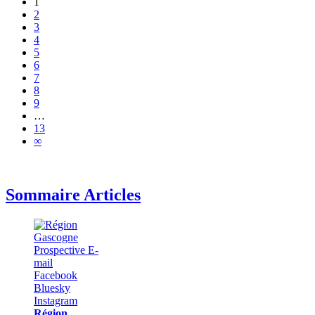
1
2
3
4
5
6
7
8
9
…
13
∞
Sommaire Articles
Région