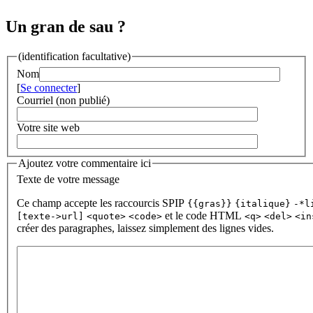
Un gran de sau ?
(identification facultative)
Nom
[
Se connecter
]
Courriel (non publié)
Votre site web
Ajoutez votre commentaire ici
Texte de votre message
Ce champ accepte les raccourcis SPIP
{{gras}}
{italique}
-*l
et le code HTML
[texte->url]
<quote>
<code>
<q>
<del>
<in
créer des paragraphes, laissez simplement des lignes vides.