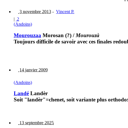
3 novembre 2013
-
Vincent P.
|
2
(Andoins)
Mourouzaa
Morosan (?)
/
Mourouzà
Toujours difficile de savoir avec ces finales redou
14 janvier 2009
(Andoins)
Landé
Landèr
Soit "landèr"=chenet, soit variante plus orthodo
13 septembre 2025