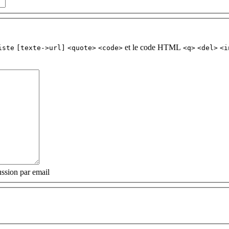
et le code HTML
iste
[texte->url]
<quote>
<code>
<q>
<del>
<i
ssion par email