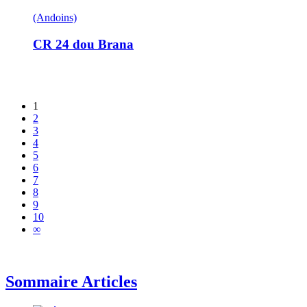
(Andoins)
CR 24 dou Brana
1
2
3
4
5
6
7
8
9
10
∞
Sommaire Articles