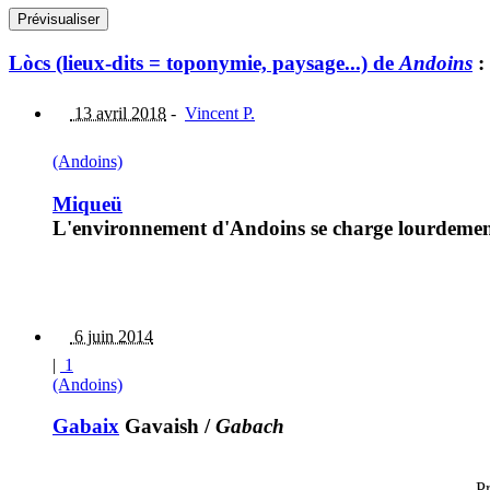
Lòcs (lieux-dits = toponymie, paysage...) de
Andoins
:
13 avril 2018
-
Vincent P.
(Andoins)
Miqueü
L'environnement d'Andoins se charge lourdement 
6 juin 2014
|
1
(Andoins)
Gabaix
Gavaish
/
Gabach
Pr