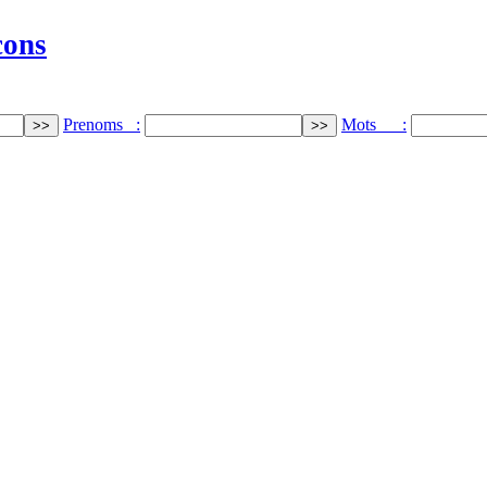
cons
Prenoms :
Mots :