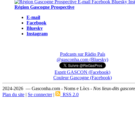
Région Gascogne Prospective
E-mail
Facebook
Bluesky
Instagram
Podcasts sur Ràdio País
@gasconha.com (Bluesky)
Esprit GASCON (Facebook)
Couleur Gascogne (Facebook)
2024-2026 — Gasconha.com - Noms e Lòcs -
Nos lieux-dits gascon
Plan du site
|
Se connecter
|
RSS 2.0