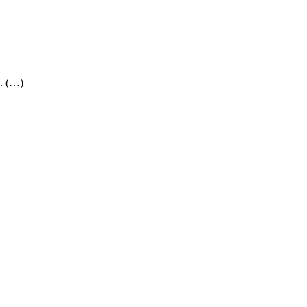
.. (…)