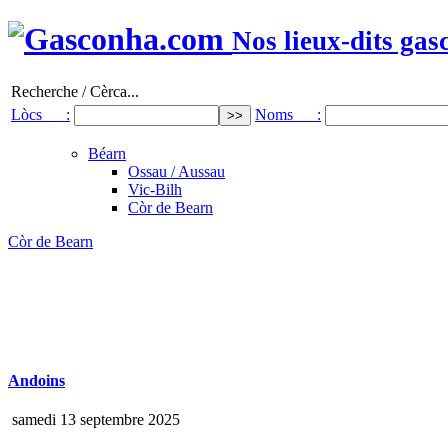
Nos lieux-dits gas
Recherche / Cèrca...
Lòcs :
Noms :
Béarn
Ossau / Aussau
Vic-Bilh
Còr de Bearn
Còr de Bearn
Andoins
samedi 13 septembre 2025