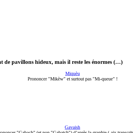
de pavillons hideux, mais il reste les énormes (…)
Miquèu
Prononcer "Mikèw" et surtout pas "Mi-queue" !
Gavaish
ononcer "Gabach" (et non "Gabatch") d’après la graphie (-aix transcri