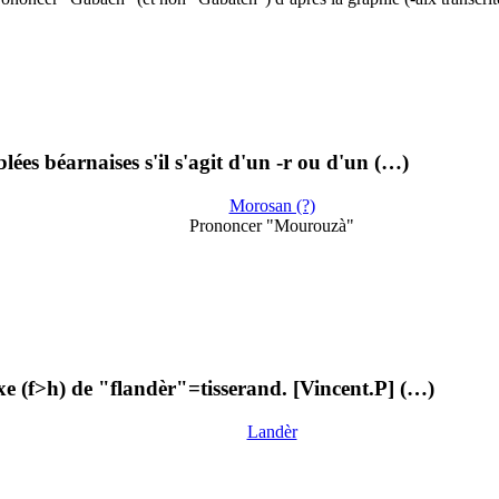
blées béarnaises s'il s'agit d'un -r ou d'un (…)
Morosan (?)
Prononcer "Mourouzà"
xe (f>h) de "flandèr"=tisserand. [Vincent.P] (…)
Landèr