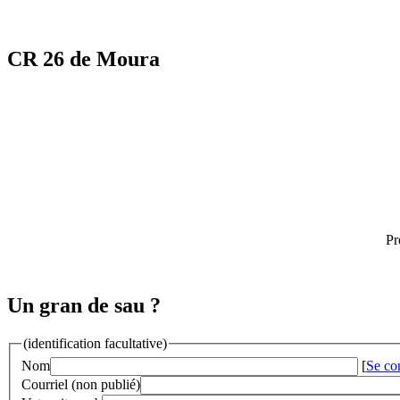
CR 26 de Moura
Pr
Un gran de sau ?
(identification facultative)
Nom
[
Se co
Courriel (non publié)