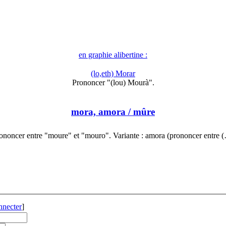
en graphie alibertine :
(lo,eth) Morar
Prononcer "(lou) Mourà".
mora, amora
/ mûre
ononcer entre "moure" et "mouro". Variante : amora (prononcer entre 
nnecter
]