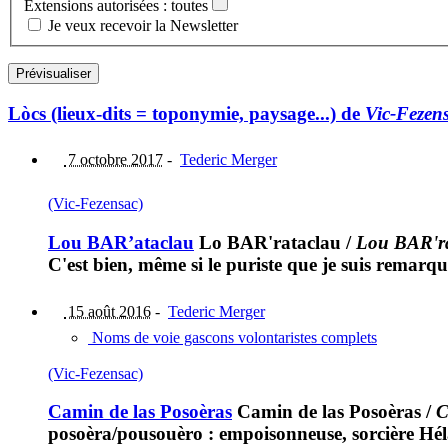
Extensions autorisées : toutes
Je veux recevoir la Newsletter
Lòcs (lieux-dits = toponymie, paysage...) de
Vic-Fezen
7 octobre 2017
-
Tederic Merger
(Vic-Fezensac)
Lou BAR’ataclau
Lo BAR'rataclau
/
Lou BAR'r
C'est bien, même si le puriste que je suis remarqu
15 août 2016
-
Tederic Merger
Noms de voie gascons volontaristes complets
(Vic-Fezensac)
Camin de las Posoèras
Camin de las Posoèras
/
C
posoèra/pousouèro : empoisonneuse, sorcière Hél