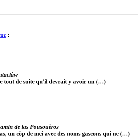
sac
:
ataclàw
e tout de suite qu'il devrait y avoir un (…)
amin de las Pousouèros
as, un còp de mei avec des noms gascons qui ne (…)