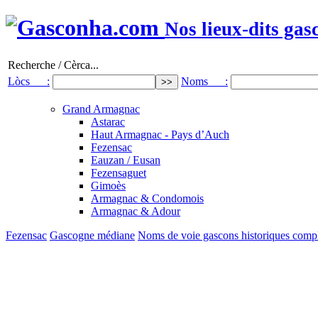
Nos lieux-dits gas
Recherche / Cèrca...
Lòcs :
Noms :
Grand Armagnac
Astarac
Haut Armagnac - Pays d’Auch
Fezensac
Eauzan / Eusan
Fezensaguet
Gimoès
Armagnac & Condomois
Armagnac & Adour
Fezensac
Gascogne médiane
Noms de voie gascons historiques compl