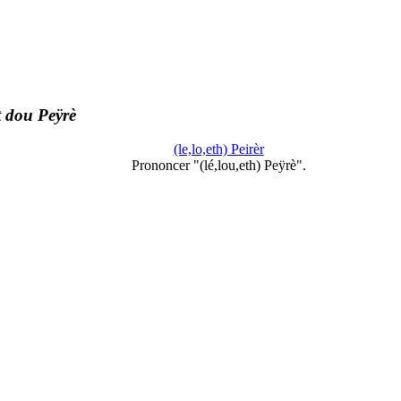
t dou Peÿrè
(le,lo,eth) Peirèr
Prononcer "(lé,lou,eth) Peÿrè".