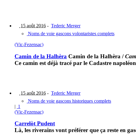
15 août 2016
-
Tederic Merger
Noms de voie gascons volontaristes complets
(Vic-Fezensac)
Camin de la Halhèra
Camin de la Halhèra
/
Cami
Ce camin est déjà tracé par le Cadastre napoléon
15 août 2016
-
Tederic Merger
Noms de voie gascons historiques complets
|
1
(Vic-Fezensac)
Carrelòt Pudent
Là, les riverains vont préférer que ça reste en gas