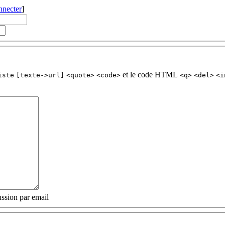
nnecter
]
et le code HTML
iste
[texte->url]
<quote>
<code>
<q>
<del>
<i
ssion par email