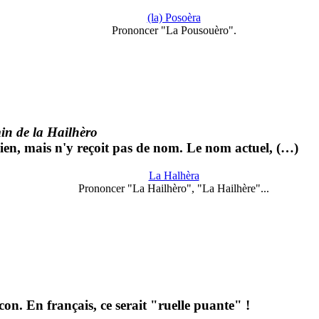
(la) Posoèra
Prononcer "La Pousouèro".
n de la Hailhèro
ien, mais n'y reçoit pas de nom. Le nom actuel, (…)
La Halhèra
Prononcer "La Hailhèro", "La Hailhère"...
con. En français, ce serait "ruelle puante" !