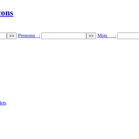
cons
Prenoms :
Mots :
ets