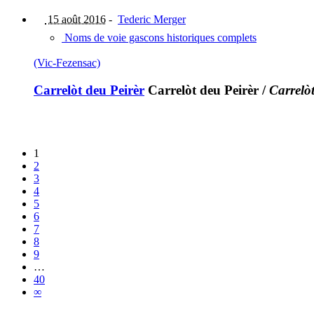
15 août 2016
-
Tederic Merger
Noms de voie gascons historiques complets
(Vic-Fezensac)
Carrelòt deu Peirèr
Carrelòt deu Peirèr
/
Carrelò
1
2
3
4
5
6
7
8
9
…
40
∞