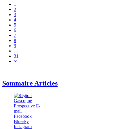
1
2
3
4
5
6
7
8
9
…
31
∞
Sommaire Articles