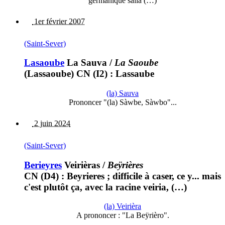
germanique salla (…)
1er février 2007
(Saint-Sever)
Lasaoube
La Sauva
/
La Saoube
(Lassaoube) CN (I2) : Lassaube
(la) Sauva
Prononcer "(la) Sàwbe, Sàwbo"...
2 juin 2024
(Saint-Sever)
Berieyres
Veirièras
/
Beÿrières
CN (D4) : Beyrieres ; difficile à caser, ce y... mais
c'est plutôt ça, avec la racine veiria, (…)
(la) Veirièra
A prononcer : "La Beÿrièro".