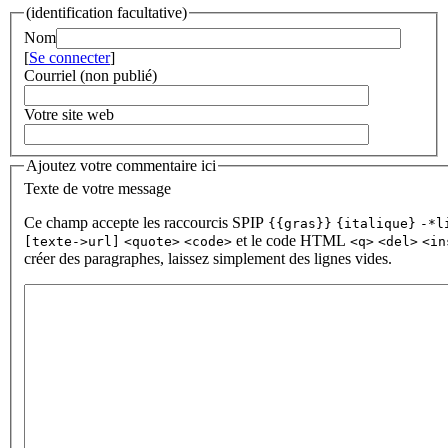
(identification facultative)
Nom
[
Se connecter
]
Courriel (non publié)
Votre site web
Ajoutez votre commentaire ici
Texte de votre message
Ce champ accepte les raccourcis SPIP
{{gras}}
{italique}
-*l
et le code HTML
[texte->url]
<quote>
<code>
<q>
<del>
<in
créer des paragraphes, laissez simplement des lignes vides.