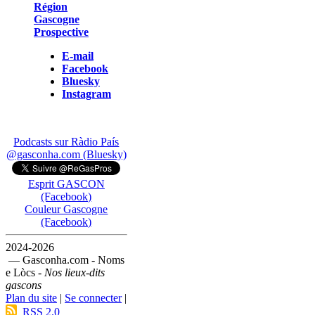
Région
Gascogne
Prospective
E-mail
Facebook
Bluesky
Instagram
Podcasts sur Ràdio País
@gasconha.com (Bluesky)
Esprit GASCON
(Facebook)
Couleur Gascogne
(Facebook)
2024-2026
— Gasconha.com - Noms
e Lòcs -
Nos lieux-dits
gascons
Plan du site
|
Se connecter
|
RSS 2.0