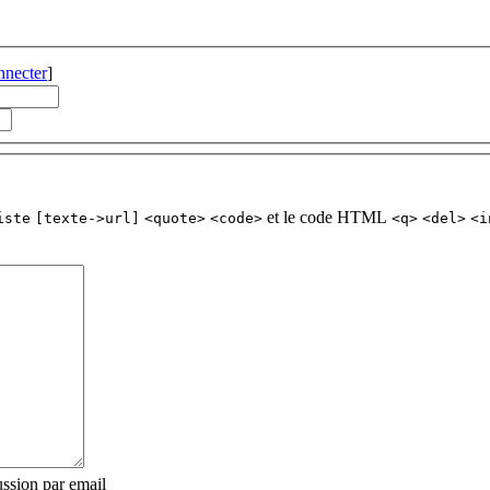
nnecter
]
et le code HTML
iste
[texte->url]
<quote>
<code>
<q>
<del>
<i
ssion par email