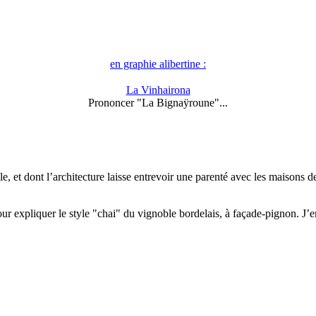
en graphie alibertine :
La Vinhairona
Prononcer "La Bignaÿroune"...
le, et dont l’architecture laisse entrevoir une parenté avec les maisons d
 expliquer le style "chai" du vignoble bordelais, à façade-pignon. J’en