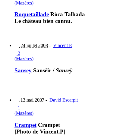
(Mazères)
Roquetaillade
Ròca Talhada
Le château bien connu.
24 juillet 2008
-
Vincent P.
|
2
(Mazères)
Sansey
Sansèir
/
Sanseÿ
13 mai 2007
-
David Escarpit
|
1
(Mazères)
Crampet
Crampet
[Photo de Vincent.P]