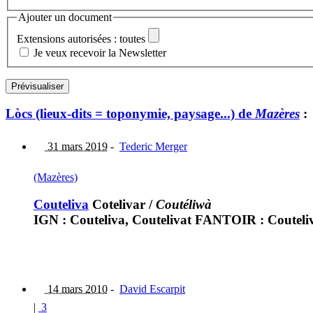
Ajouter un document
Extensions autorisées : toutes
Je veux recevoir la Newsletter
Lòcs (lieux-dits = toponymie, paysage...) de
Mazères
:
31 mars 2019
-
Tederic Merger
(Mazères)
Couteliva
Cotelivar
/
Coutéliwà
IGN : Couteliva, Coutelivat FANTOIR : Couteliva
14 mars 2010
-
David Escarpit
|
3