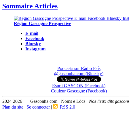
Sommaire Articles
Région Gascogne Prospective
E-mail
Facebook
Bluesky
Instagram
Podcasts sur Ràdio País
@gasconha.com (Bluesky)
Esprit GASCON (Facebook)
Couleur Gascogne (Facebook)
2024-2026 — Gasconha.com - Noms e Lòcs -
Nos lieux-dits gascon
Plan du site
|
Se connecter
|
RSS 2.0