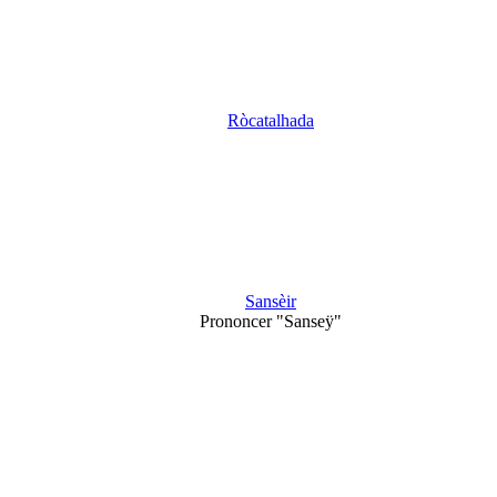
Ròcatalhada
Sansèir
Prononcer "Sanseÿ"