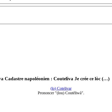
 Cadastre napoléonien : Couteliva Je crée ce lòc (…)
(lo) Cotelivar
Prononcer "(lou) Coutéliwà".