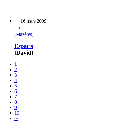
16 mars 2009
|
2
(Mazères)
Esparis
[David]
1
2
3
4
5
6
7
8
9
10
∞