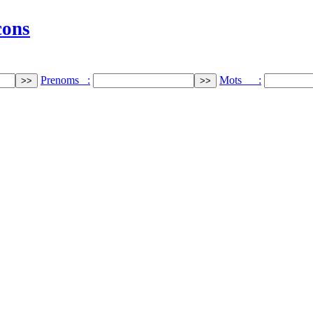
cons
Prenoms :
Mots :