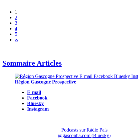
1
2
3
4
5
∞
Sommaire Articles
Région Gascogne Prospective
E-mail
Facebook
Bluesky
Instagram
Podcasts sur Ràdio País
@gasconha.com (Bluesky)