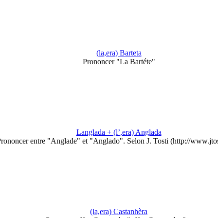
(la,era) Barteta
Prononcer "La Bartéte"
Langlada + (l’,era) Anglada
rononcer entre "Anglade" et "Anglado". Selon J. Tosti (http://www.jto
(la,era) Castanhèra