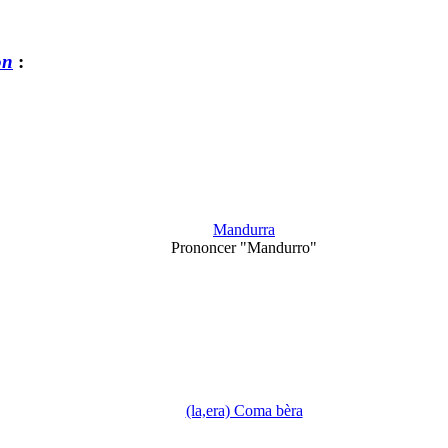
on
:
Mandurra
Prononcer "Mandurro"
(la,era) Coma bèra