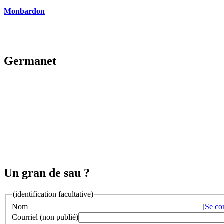
Monbardon
Germanet
Un gran de sau ?
(identification facultative)
Nom
[
Se co
Courriel (non publié)