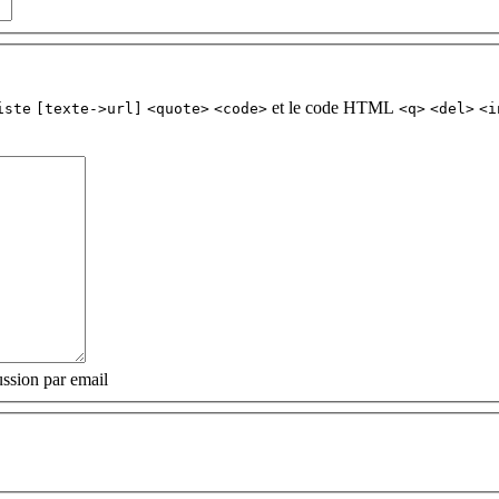
et le code HTML
iste
[texte->url]
<quote>
<code>
<q>
<del>
<i
ssion par email