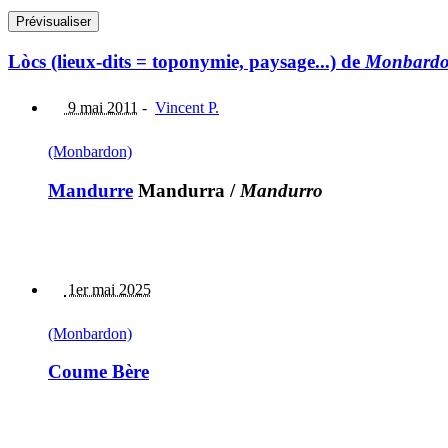
Lòcs (lieux-dits = toponymie, paysage...) de
Monbard
9 mai 2011
-
Vincent P.
(Monbardon)
Mandurre
Mandurra
/
Mandurro
1er mai 2025
(Monbardon)
Coume Bère