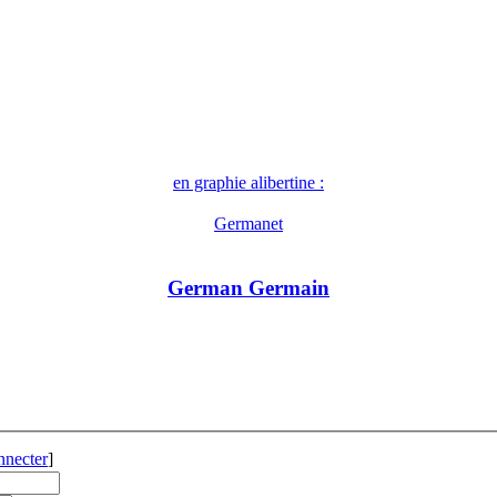
en graphie alibertine :
Germanet
German Germain
nnecter
]