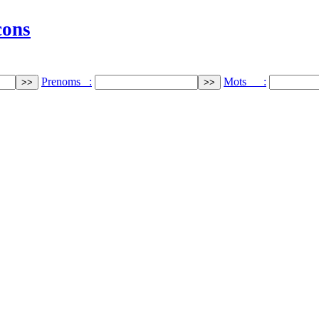
cons
Prenoms :
Mots :