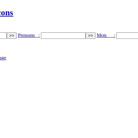
cons
Prenoms :
Mots :
age