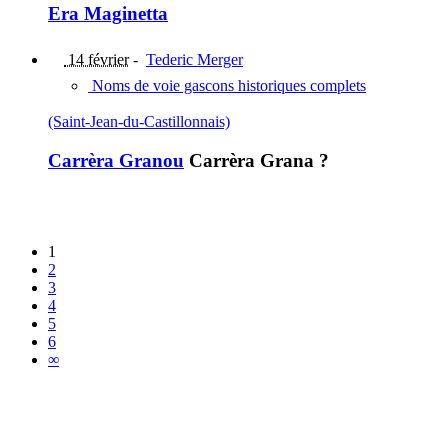
Era Maginetta
14 février
-
Tederic Merger
Noms de voie gascons historiques complets
(Saint-Jean-du-Castillonnais)
Carrèra Granou
Carrèra Grana ?
1
2
3
4
5
6
∞