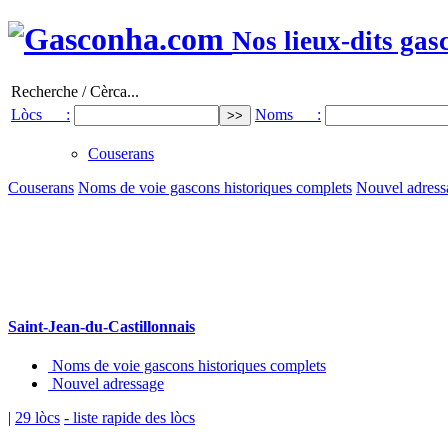
Nos lieux-dits gas
Recherche / Cèrca...
Lòcs :
Noms :
Couserans
Couserans
Noms de voie gascons historiques complets
Nouvel adress
Saint-Jean-du-Castillonnais
Noms de voie gascons historiques complets
Nouvel adressage
|
29 lòcs
- liste rapide des lòcs