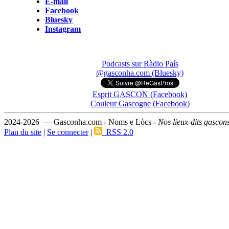
E-mail
Facebook
Bluesky
Instagram
Podcasts sur Ràdio País
@gasconha.com (Bluesky)
Esprit GASCON (Facebook)
Couleur Gascogne (Facebook)
2024-2026 — Gasconha.com - Noms e Lòcs -
Nos lieux-dits gascon
Plan du site
|
Se connecter
|
RSS 2.0