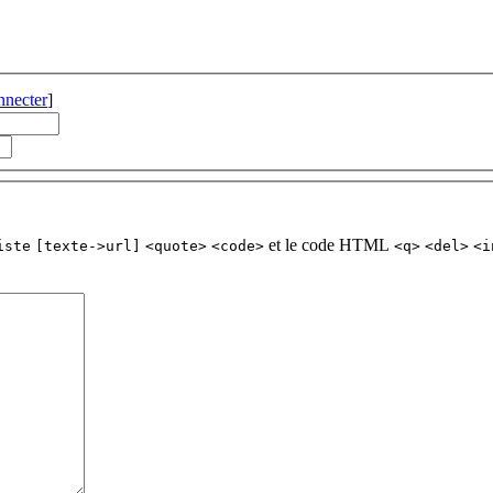
nnecter
]
et le code HTML
iste
[texte->url]
<quote>
<code>
<q>
<del>
<i