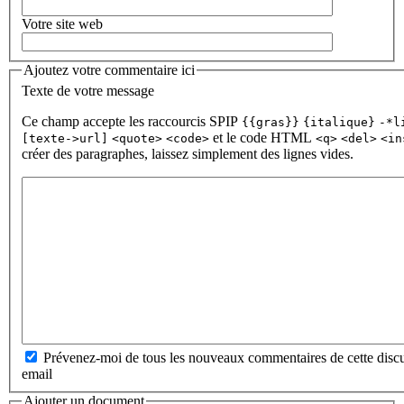
Votre site web
Ajoutez votre commentaire ici
Texte de votre message
Ce champ accepte les raccourcis SPIP
{{gras}}
{italique}
-*l
et le code HTML
[texte->url]
<quote>
<code>
<q>
<del>
<in
créer des paragraphes, laissez simplement des lignes vides.
Prévenez-moi de tous les nouveaux commentaires de cette discu
email
Ajouter un document