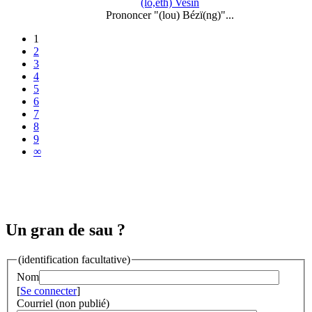
(lo,eth) Vesin
Prononcer "(lou) Bézï(ng)"...
1
2
3
4
5
6
7
8
9
∞
Un gran de sau ?
(identification facultative)
Nom
[
Se connecter
]
Courriel (non publié)