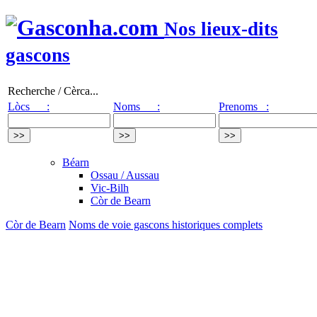
Nos lieux-dits
gascons
Recherche / Cèrca...
Lòcs :
Noms :
Prenoms :
Béarn
Ossau / Aussau
Vic-Bilh
Còr de Bearn
Còr de Bearn
Noms de voie gascons historiques complets