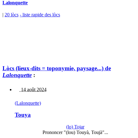
Lalonquette
|
20 lòcs
- liste rapide des lòcs
Lòcs (lieux-dits = toponymie, paysage...) de
Lalonquette
:
14 août 2024
(Lalonquette)
Touya
(lo) Tojar
Prononcer "(lou) Touyà, Toujà"...