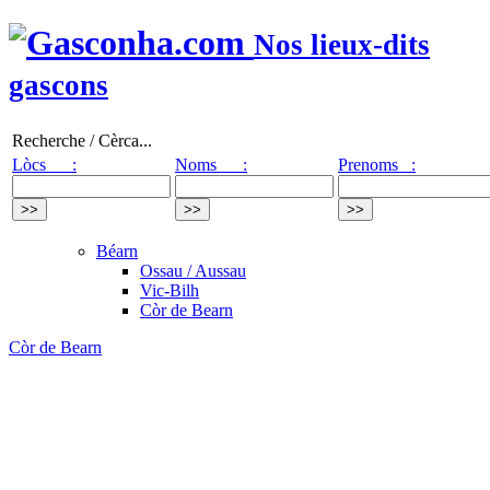
Nos lieux-dits
gascons
Recherche / Cèrca...
Lòcs :
Noms :
Prenoms :
Béarn
Ossau / Aussau
Vic-Bilh
Còr de Bearn
Còr de Bearn