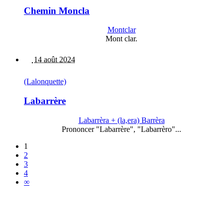
Chemin Moncla
Montclar
Mont clar.
14 août 2024
(Lalonquette)
Labarrère
Labarrèra + (la,era) Barrèra
Prononcer "Labarrère", "Labarrèro"...
1
2
3
4
∞