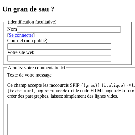
Un gran de sau ?
(identification facultative)
Nom
[
Se connecter
]
Courriel (non publié)
Votre site web
Ajoutez votre commentaire ici
Texte de votre message
Ce champ accepte les raccourcis SPIP
{{gras}}
{italique}
-*l
et le code HTML
[texte->url]
<quote>
<code>
<q>
<del>
<in
créer des paragraphes, laissez simplement des lignes vides.