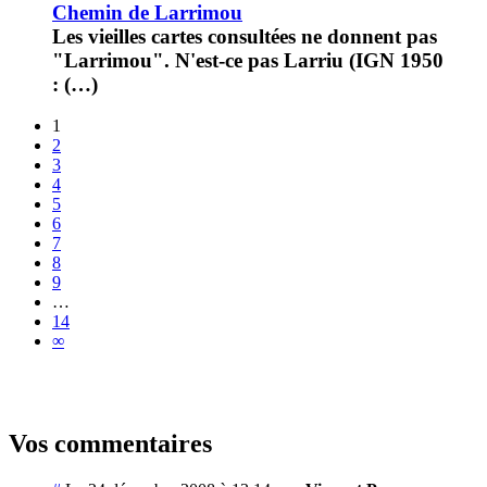
Chemin de Larrimou
Les vieilles cartes consultées ne donnent pas
"Larrimou". N'est-ce pas Larriu (IGN 1950
: (…)
1
2
3
4
5
6
7
8
9
…
14
∞
Vos commentaires