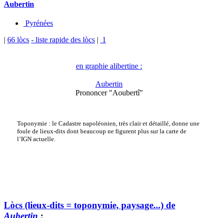
Aubertin
Pyrénées
|
66 lòcs
- liste rapide des lòcs
|
1
en graphie alibertine :
Aubertin
Prononcer "Aoubertî"
Toponymie : le Cadastre napoléonien, très clair et détaillé, donne une
foule de lieux-dits dont beaucoup ne figurent plus sur la carte de
l’IGN actuelle.
Lòcs (lieux-dits = toponymie, paysage...) de
Aubertin
: