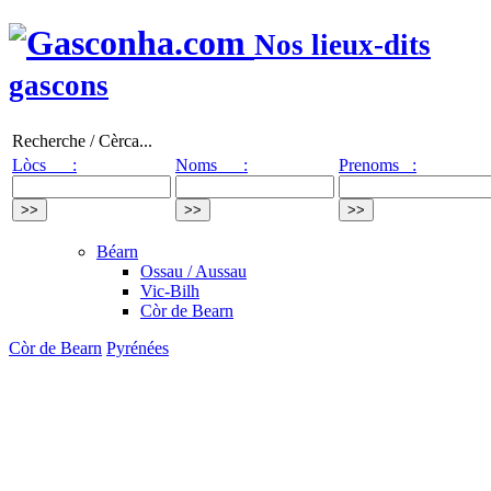
Nos lieux-dits
gascons
Recherche / Cèrca...
Lòcs :
Noms :
Prenoms :
Béarn
Ossau / Aussau
Vic-Bilh
Còr de Bearn
Còr de Bearn
Pyrénées