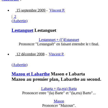
15 septembre 2009
-
Vincent P.
|
2
(Aubertin)
Lestanguet
Lestanguet
Lestanguet + (l’)Estanguet
Prononcer "Lestanguét" en faisant entendre le t final.
12 décembre 2008
-
Vincent P.
(Aubertin)
Mazou et Labarthe
Mason e Labarta
Mazou au premier plan, Labarthe au second.
Labarta + (la,era) Barta
Prononcer entre "(la) Barte" et "(la,era) Barto"...
Mason
Prononcer "Mazoun".