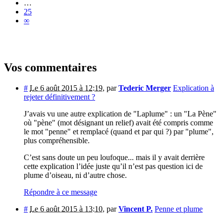
…
25
∞
Vos commentaires
#
Le 6 août 2015 à 12:19
,
par
Tederic Merger
Explication à
rejeter définitivement ?
J’avais vu une autre explication de "Laplume" : un "La Pène"
où "pène" (mot désignant un relief) avait été compris comme
le mot "penne" et remplacé (quand et par qui ?) par "plume",
plus compréhensible.
C’est sans doute un peu loufoque... mais il y avait derrière
cette explication l’idée juste qu’il n’est pas question ici de
plume d’oiseau, ni d’autre chose.
Répondre à ce message
#
Le 6 août 2015 à 13:10
,
par
Vincent P.
Penne et plume