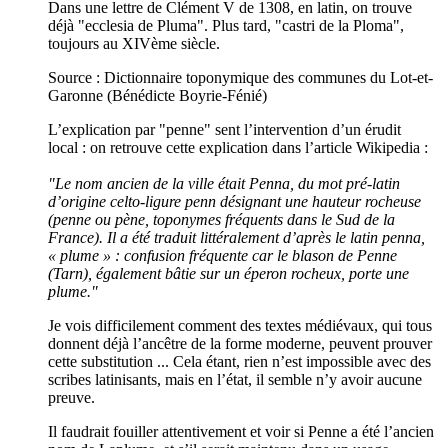
Dans une lettre de Clément V de 1308, en latin, on trouve
déjà "ecclesia de Pluma". Plus tard, "castri de la Ploma",
toujours au XIVème siècle.
Source : Dictionnaire toponymique des communes du Lot-et-
Garonne (Bénédicte Boyrie-Fénié)
L’explication par "penne" sent l’intervention d’un érudit
local : on retrouve cette explication dans l’article Wikipedia :
"Le nom ancien de la ville était Penna, du mot pré-latin
d’origine celto-ligure penn désignant une hauteur rocheuse
(penne ou pène, toponymes fréquents dans le Sud de la
France). Il a été traduit littéralement d’après le latin penna,
« plume » : confusion fréquente car le blason de Penne
(Tarn), également bâtie sur un éperon rocheux, porte une
plume."
Je vois difficilement comment des textes médiévaux, qui tous
donnent déjà l’ancêtre de la forme moderne, peuvent prouver
cette substitution ... Cela étant, rien n’est impossible avec des
scribes latinisants, mais en l’état, il semble n’y avoir aucune
preuve.
Il faudrait fouiller attentivement et voir si Penne a été l’ancien