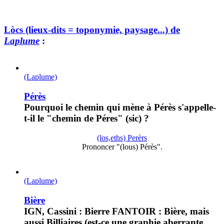
Lòcs (lieux-dits = toponymie, paysage...) de
Laplume
:
(Laplume)
Pérès
Pourquoi le chemin qui mène à Pérès s'appelle-
t-il le "chemin de Péres" (sic) ?
(los,eths) Perèrs
Prononcer "(lous) Pérès".
(Laplume)
Bière
IGN, Cassini : Bierre FANTOIR : Bière, mais
aussi Billiaires (est-ce une graphie aberrante