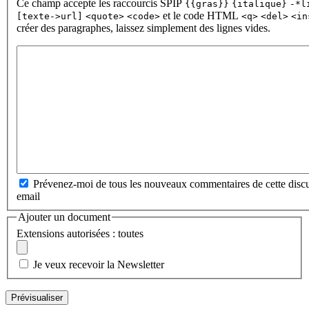
Ce champ accepte les raccourcis SPIP
{{gras}}
{italique}
-*l
et le code HTML
[texte->url]
<quote>
<code>
<q>
<del>
<in
créer des paragraphes, laissez simplement des lignes vides.
Prévenez-moi de tous les nouveaux commentaires de cette discu
email
Ajouter un document
Extensions autorisées : toutes
Je veux recevoir la Newsletter