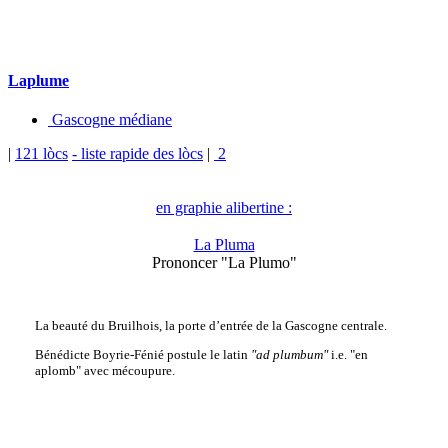
Laplume
Gascogne médiane
|
121 lòcs
- liste rapide des lòcs
|
2
en graphie alibertine :
La Pluma
Prononcer "La Plumo"
La beauté du Bruilhois, la porte d’entrée de la Gascogne centrale.
Bénédicte Boyrie-Fénié postule le latin
"ad plumbum"
i.e. "en
aplomb" avec mécoupure.