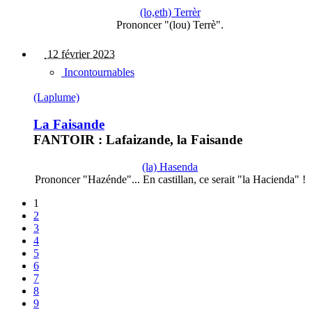
(lo,eth) Terrèr
Prononcer "(lou) Terrè".
12 février 2023
Incontournables
(Laplume)
La Faisande
FANTOIR : Lafaizande, la Faisande
(la) Hasenda
Prononcer "Hazénde"... En castillan, ce serait "la Hacienda" !
1
2
3
4
5
6
7
8
9