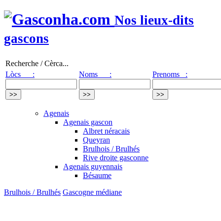
Nos lieux-dits
gascons
Recherche / Cèrca...
Lòcs :
Noms :
Prenoms :
Agenais
Agenais gascon
Albret néracais
Queyran
Brulhois / Brulhés
Rive droite gasconne
Agenais guyennais
Bésaume
Brulhois / Brulhés
Gascogne médiane