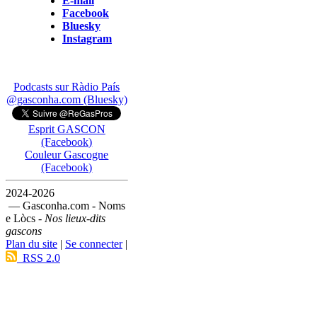
E-mail
Facebook
Bluesky
Instagram
Podcasts sur Ràdio País
@gasconha.com (Bluesky)
Esprit GASCON
(Facebook)
Couleur Gascogne
(Facebook)
2024-2026
— Gasconha.com - Noms
e Lòcs -
Nos lieux-dits
gascons
Plan du site
|
Se connecter
|
RSS 2.0