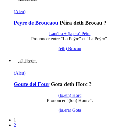
(Aleu)
Peyre de Broucaou
Pèira deth Brocau ?
Lapèira + (la,era) Pèira
Prononcer entre "La Peÿre" et "La Peÿro".
(eth) Brocau
21 février
(Aleu)
Goute del Four
Gota deth Horc ?
(lo,eth) Horc
Prononcer "(lou) Hourc".
(la,era) Gota
1
2