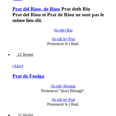
Prat del Riou, de Riou
Prat deth Riu
Prat del Riou et Prat de Riou ne sont pas le
même lieu-dit.
(lo,eth) Riu
(lo,eth,le) Prat
Prononcer le t final.
21 février
(Aleu)
Prat de Foulga
(lo,eth) Heugar
Prononcer "(lou) Héougà".
(lo,eth,le) Prat
Prononcer le t final.
21 février