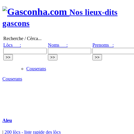
Nos lieux-dits
gascons
Recherche / Cèrca...
Lòcs :
Noms :
Prenoms :
Couserans
Couserans
Aleu
|
200 lòcs
- liste rapide des lòcs