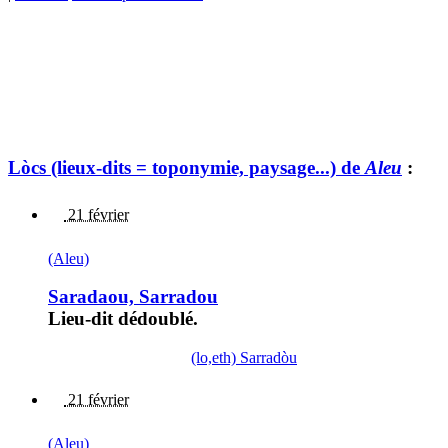
Lòcs (lieux-dits = toponymie, paysage...) de
Aleu
:
21 février
(Aleu)
Saradaou, Sarradou
Lieu-dit dédoublé.
(lo,eth) Sarradòu
21 février
(Aleu)