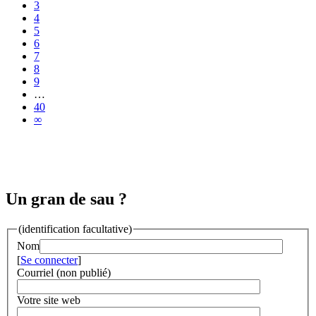
3
4
5
6
7
8
9
…
40
∞
Un gran de sau ?
(identification facultative)
Nom
[
Se connecter
]
Courriel (non publié)
Votre site web