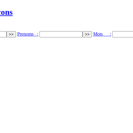
cons
Prenoms :
Mots :