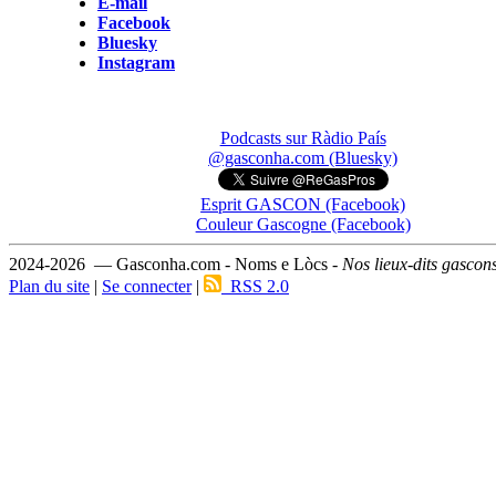
E-mail
Facebook
Bluesky
Instagram
Podcasts sur Ràdio País
@gasconha.com (Bluesky)
Esprit GASCON (Facebook)
Couleur Gascogne (Facebook)
2024-2026 — Gasconha.com - Noms e Lòcs -
Nos lieux-dits gascon
Plan du site
|
Se connecter
|
RSS 2.0