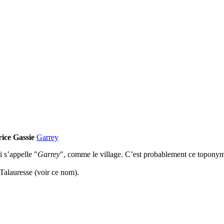
ice Gassie
Garrey
i s’appelle "
Garrey
", comme le village. C’est probablement ce toponyme
 Talauresse (voir ce nom).