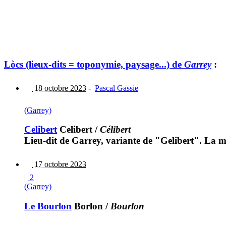
Lòcs (lieux-dits = toponymie, paysage...) de
Garrey
:
18 octobre 2023
-
Pascal Gassie
(Garrey)
Celibert
Celibert
/
Célibert
Lieu-dit de Garrey, variante de "Gelibert". La ma
17 octobre 2023
|
2
(Garrey)
Le Bourlon
Borlon
/
Bourlon