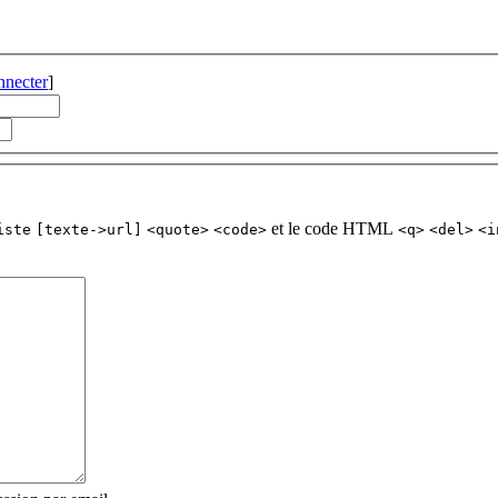
nnecter
]
et le code HTML
iste
[texte->url]
<quote>
<code>
<q>
<del>
<i