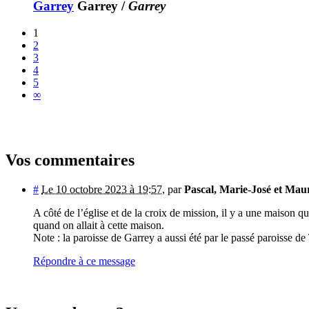
Garrey
Garrey
/
Garrey
1
2
3
4
5
∞
Vos commentaires
#
Le 10 octobre 2023 à 19:57
,
par
Pascal, Marie-José et Maur
A côté de l’église et de la croix de mission, il y a une maison qu
quand on allait à cette maison.
Note : la paroisse de Garrey a aussi été par le passé paroisse de
Répondre à ce message