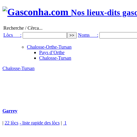
Nos lieux-dits gas
Recherche / Cèrca...
Lòcs :
Noms :
Chalosse-Orthe-Tursan
Pays d’Orthe
Chalosse-Tursan
Chalosse-Tursan
Garrey
|
22 lòcs
- liste rapide des lòcs
|
1