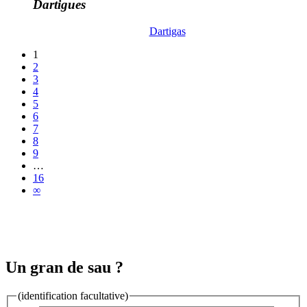
Dartigues
Dartigas
1
2
3
4
5
6
7
8
9
…
16
∞
Un gran de sau ?
(identification facultative)