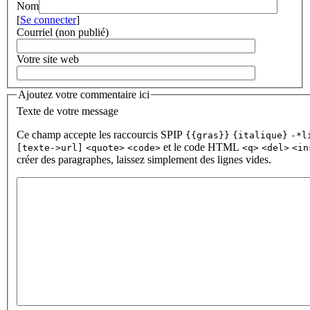
Nom
[
Se connecter
]
Courriel (non publié)
Votre site web
Ajoutez votre commentaire ici
Texte de votre message
Ce champ accepte les raccourcis SPIP
{{gras}}
{italique}
-*l
et le code HTML
[texte->url]
<quote>
<code>
<q>
<del>
<in
créer des paragraphes, laissez simplement des lignes vides.