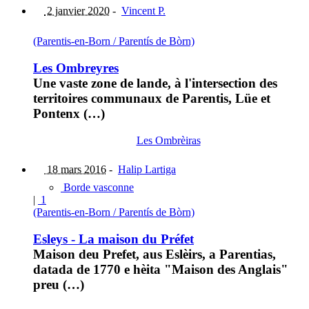
2 janvier 2020
-
Vincent P.
(Parentis-en-Born / Parentís de Bòrn)
Les Ombreyres
Une vaste zone de lande, à l'intersection des
territoires communaux de Parentis, Lüe et
Pontenx (…)
Les Ombrèiras
18 mars 2016
-
Halip Lartiga
Borde vasconne
|
1
(Parentis-en-Born / Parentís de Bòrn)
Esleys - La maison du Préfet
Maison deu Prefet, aus Eslèirs, a Parentias,
datada de 1770 e hèita "Maison des Anglais"
preu (…)