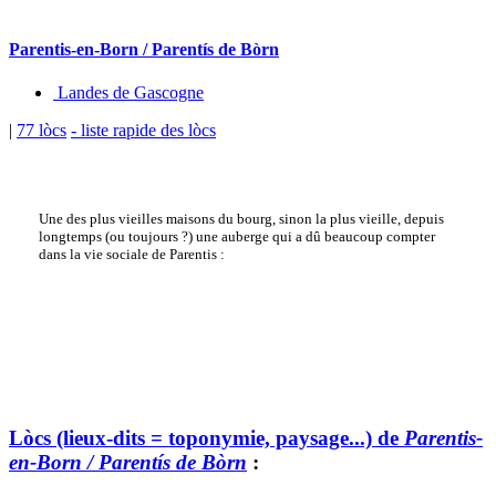
Parentis-en-Born / Parentís de Bòrn
Landes de Gascogne
|
77 lòcs
- liste rapide des lòcs
Une des plus vieilles maisons du bourg, sinon la plus vieille, depuis
longtemps (ou toujours ?) une auberge qui a dû beaucoup compter
dans la vie sociale de Parentis :
Lòcs (lieux-dits = toponymie, paysage...) de
Parentis-
en-Born / Parentís de Bòrn
: