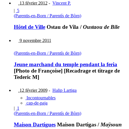
13 février 2012
-
Vincent P.
|
5
(Parentis-en-Born / Parentís de Bòrn)
Hôtel de Ville
Ostau de Vila
/
Oustaou de Bile
9 novembre 2011
(Parentis-en-Born / Parentís de Bòrn)
Jeune marchand du temple pendant la feria
[Photo de Françoise] [Recadrage et titrage de
Tederic M]
12 février 2009
-
Halip Lartiga
Incontournables
cap-de-paja
|
1
(Parentis-en-Born / Parentís de Bòrn)
Maison Dartigues
Maison Dartigas
/
Maÿsoun