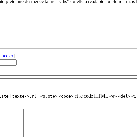
rprété une désinence latine "salis" qu’elle a réadapté au pluriel, mais 
nnecter
]
et le code HTML
iste
[texte->url]
<quote>
<code>
<q>
<del>
<i