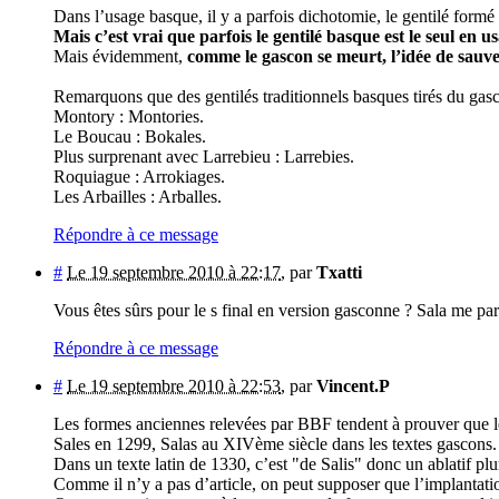
Dans l’usage basque, il y a parfois dichotomie, le gentilé form
Mais c’est vrai que parfois le gentilé basque est le seul en 
Mais évidemment,
comme le gascon se meurt, l’idée de sauver 
Remarquons que des gentilés traditionnels basques tirés du gasc
Montory : Montories.
Le Boucau : Bokales.
Plus surprenant avec Larrebieu : Larrebies.
Roquiague : Arrokiages.
Les Arbailles : Arballes.
Répondre à ce message
#
Le 19 septembre 2010 à 22:17
,
par
Txatti
Vous êtes sûrs pour le s final en version gasconne ? Sala me para
Répondre à ce message
#
Le 19 septembre 2010 à 22:53
,
par
Vincent.P
Les formes anciennes relevées par BBF tendent à prouver que le
Sales en 1299, Salas au XIVème siècle dans les textes gascons.
Dans un texte latin de 1330, c’est "de Salis" donc un ablatif plur
Comme il n’y a pas d’article, on peut supposer que l’implantati