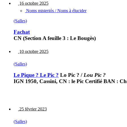
16 octobre 2025
Noms misteriós / Noms à élucider
(Salles)
Fachat
CN (Section A feuille 3 : Le Bougès)
10 octobre 2025
(Salles)
Le Pique ? Le Pic ?
Lo Pic ?
/
Lou Pic ?
IGN 1950, Cassini, CN : le Pic Certifié BAN : C
25 février 2023
(Salles)