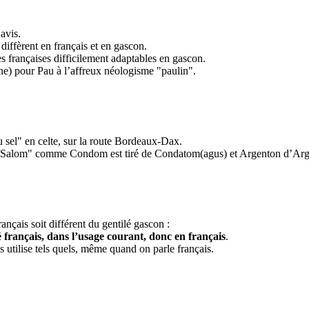
 avis.
 diffèrent en français et en gascon.
ues françaises difficilement adaptables en gascon.
ne) pour Pau à l’affreux néologisme "paulin".
sel" en celte, sur la route Bordeaux-Dax.
lon/Salom" comme Condom est tiré de Condatom(agus) et Argenton d’Ar
nçais soit différent du gentilé gascon :
lé français, dans l’usage courant, donc en français
.
s utilise tels quels, même quand on parle français.