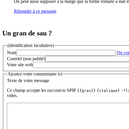
On peut aussi supposer à la marge que la forme romane a mal inte
Répondre à ce message
Un gran de sau ?
(identification facultative)
Nom
[
Se co
Courriel (non publié)
Votre site web
Ajoutez votre commentaire ici
Texte de votre message
Ce champ accepte les raccourcis SPIP
{{gras}}
{italique}
-*l
vides.