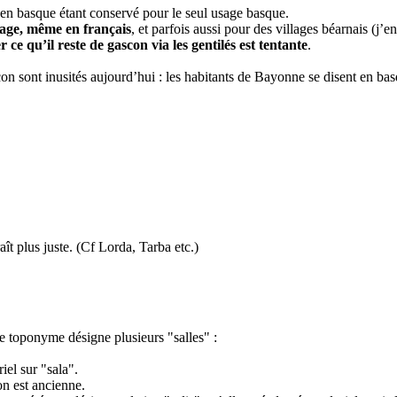
é en basque étant conservé pour le seul usage basque.
usage, même en français
, et parfois aussi pour des villages béarnais (j’e
ce qu’il reste de gascon via les gentilés est tentante
.
on sont inusités aujourd’hui : les habitants de Bayonne se disent en b
ît plus juste. (Cf Lorda, Tarba etc.)
 toponyme désigne plusieurs "salles" :
iel sur "sala".
on est ancienne.