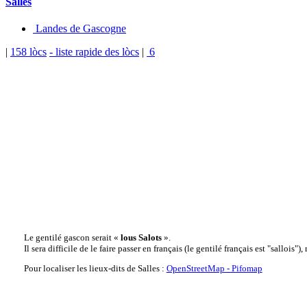
Salles
Landes de Gascogne
|
158 lòcs
- liste rapide des lòcs
|
6
Le gentilé gascon serait «
lous Salots
».
Il sera difficile de le faire passer en français (le gentilé français est "salloi
Pour localiser les lieux-dits de Salles :
OpenStreetMap - Pifomap