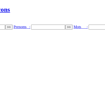
cons
Prenoms :
Mots :