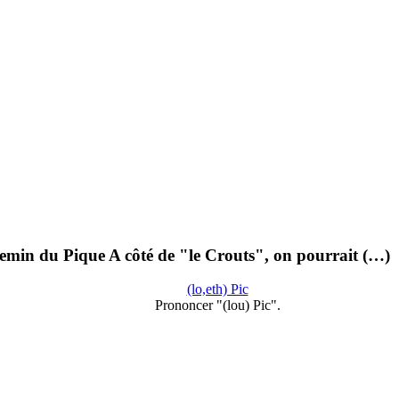
hemin du Pique A côté de "le Crouts", on pourrait (…)
(lo,eth) Pic
Prononcer "(lou) Pic".