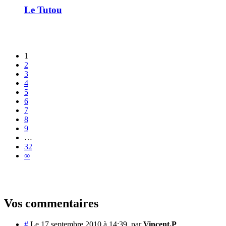
Le Tutou
1
2
3
4
5
6
7
8
9
…
32
∞
Vos commentaires
#
Le 17 septembre 2010 à 14:39
,
par
Vincent.P