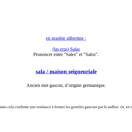
en graphie alibertine :
(las,eras) Salas
Prononcer entre "Sales" et "Salos".
sala
/ maison seigneuriale
Ancien mot gascon, d’origine germanique.
s"), mais cela confirme une tendance à former les gentilés gascons par le suffixe -òt, en