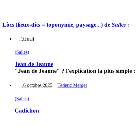
Lòcs (lieux-dits = toponymie, paysage...) de
Salles
:
10 mai
(Salles)
Jean de Jeanne
"Jean de Jeanne" ? l'explication la plus simple :
16 octobre 2025
-
Tederic Merger
(Salles)
Cadichon