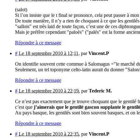
(salot)
Si l’on insiste que le t final se prononce, cela peut passer à mon
De toute manière, il n’y a rien de choquant à ce que les gentilés
"sallois" est très laid de toute façon, c’est une de ces diphtong
Mais je préfère cependant "paloès" ("palés" est la forme ancien
Répondre à ce message
#
Le 18 septembre 2010 à 12:11
,
par
Vincent.P
On identifie souvent cette commue à Salomagus ="le marché du 
Seulement, un tel toponyme celto-latin aurait du donner "Sa
Répondre à ce message
#
Le 18 septembre 2010 à 22:19
,
par
Tederic M.
Ce n’est pas exactement que je trouve choquant que le gentilé fra
c’est que
j’aimerais que le gentilé gascon supplante le genti
Au pays basque, les gentilés sont bien souvent basques, et on le
Répondre à ce message
#
Le 18 septembre 2010 à 22:35
,
par
Vincent.P