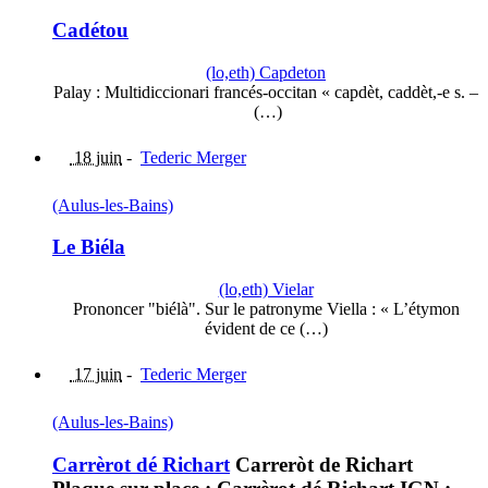
Cadétou
(lo,eth) Capdeton
Palay : Multidiccionari francés-occitan « capdèt, caddèt,-e s. –
(…)
18 juin
-
Tederic Merger
(Aulus-les-Bains)
Le Biéla
(lo,eth) Vielar
Prononcer "biélà". Sur le patronyme Viella : « L’étymon
évident de ce (…)
17 juin
-
Tederic Merger
(Aulus-les-Bains)
Carrèrot dé Richart
Carreròt de Richart