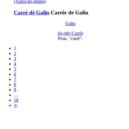
(Aulus-les-Bains)
Carrè dé Galïn
Carrèr de Galin
Galin
(lo,eth) Carrèr
Pron. "carrè".
1
2
3
4
5
6
7
8
9
…
18
∞