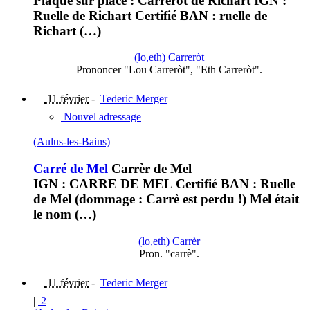
Plaque sur place : Carrèrot dé Richart IGN :
Ruelle de Richart Certifié BAN : ruelle de
Richart (…)
(lo,eth) Carreròt
Prononcer "Lou Carreròt", "Eth Carreròt".
11 février
-
Tederic Merger
Nouvel adressage
(Aulus-les-Bains)
Carré de Mel
Carrèr de Mel
IGN : CARRE DE MEL Certifié BAN : Ruelle
de Mel (dommage : Carrè est perdu !) Mel était
le nom (…)
(lo,eth) Carrèr
Pron. "carrè".
11 février
-
Tederic Merger
|
2