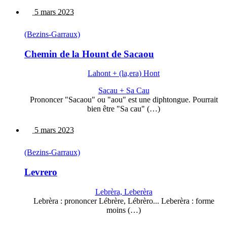
5 mars 2023
(Bezins-Garraux)
Chemin de la Hount de Sacaou
Lahont + (la,era) Hont
Sacau + Sa Cau
Prononcer "Sacaou" ou "aou" est une diphtongue. Pourrait
bien être "Sa cau" (…)
5 mars 2023
(Bezins-Garraux)
Levrero
Lebrèra, Leberèra
Lebrèra : prononcer Lébrère, Lébrèro... Leberèra : forme
moins (…)