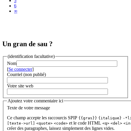
5
6
∞
Un gran de sau ?
(identification facultative)
Nom
[
Se connecter
]
Courriel (non publié)
Votre site web
Ajoutez votre commentaire ici
Texte de votre message
Ce champ accepte les raccourcis SPIP
{{gras}}
{italique}
-*l
et le code HTML
[texte->url]
<quote>
<code>
<q>
<del>
<in
créer des paragraphes, laissez simplement des lignes vides.