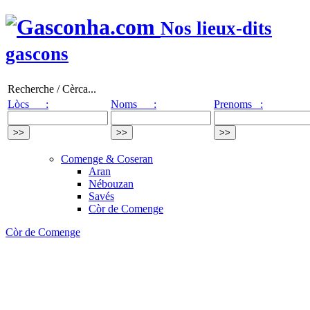
Nos lieux-dits
gascons
Recherche / Cèrca...
Lòcs :
Noms :
Prenoms :
Comenge & Coseran
Aran
Nébouzan
Savés
Còr de Comenge
Còr de Comenge