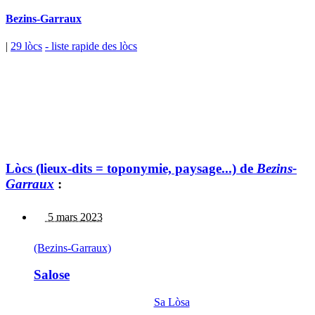
Bezins-Garraux
|
29 lòcs
- liste rapide des lòcs
Lòcs (lieux-dits = toponymie, paysage...) de
Bezins-
Garraux
:
5 mars 2023
(Bezins-Garraux)
Salose
Sa Lòsa