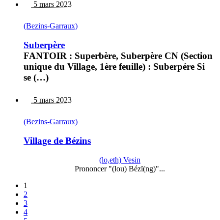
5 mars 2023
(Bezins-Garraux)
Suberpère
FANTOIR : Superbère, Suberpère CN (Section
unique du Village, 1ère feuille) : Suberpére Si
se (…)
5 mars 2023
(Bezins-Garraux)
Village de Bézins
(lo,eth) Vesin
Prononcer "(lou) Bézï(ng)"...
1
2
3
4